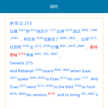
關閉
創 世 記 27:5
3327
413
1121
6215
9002
,
1696
以撒
對
他兒子
以掃
說話
,
8763
7259
8085
,
8802
6215
，
利百加
也聽見了
。
以掃
7704
3212
,
8799
9001
,
6679
,
8800
往田野
去
打獵
，
要得
6718
9001
,
935
,
8687
野味
帶來
。
Genesis 27:5
7259
8085
,
8802
And Rebekah
heard
when Isaac
3327
1696
,
8763
6215
1121
spake
to Esau
his son
.
And
6215
3212
,
8799
7704
Esau
went
to the field
to hunt
6679
,
8800
6718
935
,
8687
for
venison
,
and
to bring
it
.