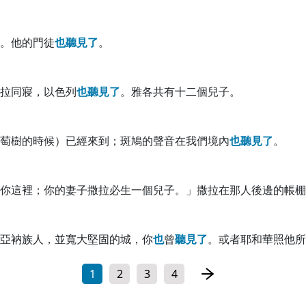
。他的門徒
也
聽
見
了
。
拉同寢，以色列
也
聽
見
了
。雅各共有十二個兒子。
萄樹的時候）已經來到；斑鳩的聲音在我們境內
也
聽
見
了
。
你這裡；你的妻子撒拉必生一個兒子。」撒拉在那人後邊的帳棚
亞衲族人，並寬大堅固的城，你
也
曾
聽
見
了
。或者耶和華照他所
1
2
3
4