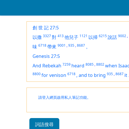
創 世 記 27:5
3327
413
1121
6215
9002
,
以撒
對
他兒子
以掃
說話
6718
9001
,
935
,
8687
味
帶來
。
Genesis 27:5
7259
8085
,
8802
And Rebekah
heard
when Isaa
8800
6718
935
,
8687
for
venison
,
and
to bring
it
請登入網頁啟用私人筆記功能。
詞語搜尋