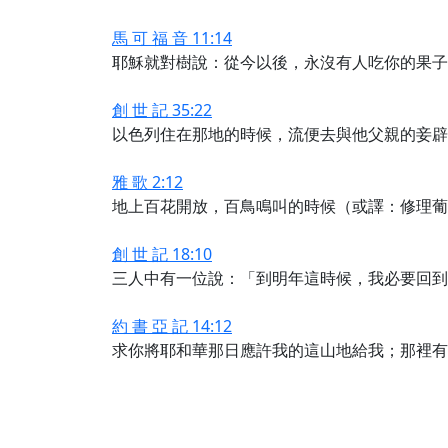
馬 可 福 音 11:14
耶穌就對樹說：從今以後，永沒有人吃你的果子
創 世 記 35:22
以色列住在那地的時候，流便去與他父親的妾辟
雅 歌 2:12
地上百花開放，百鳥鳴叫的時候（或譯：修理葡
創 世 記 18:10
三人中有一位說：「到明年這時候，我必要回到
約 書 亞 記 14:12
求你將耶和華那日應許我的這山地給我；那裡有