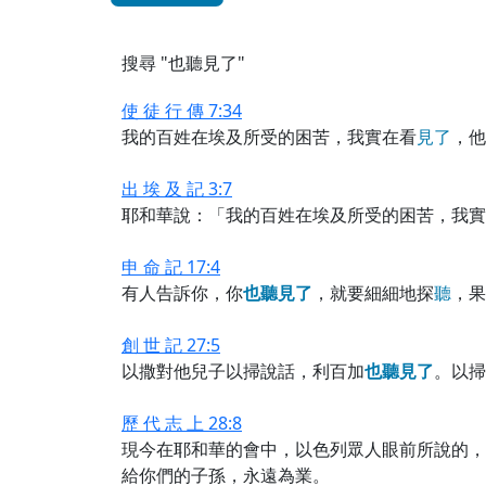
搜尋 "也聽見了"
使 徒 行 傳 7:34
我的百姓在埃及所受的困苦，我實在看
見
了
，他
出 埃 及 記 3:7
耶和華說：「我的百姓在埃及所受的困苦，我實
申 命 記 17:4
有人告訴你，你
也
聽
見
了
，就要細細地探
聽
，果
創 世 記 27:5
以撒對他兒子以掃說話，利百加
也
聽
見
了
。以掃
歷 代 志 上 28:8
現今在耶和華的會中，以色列眾人眼前所說的，
給你們的子孫，永遠為業。