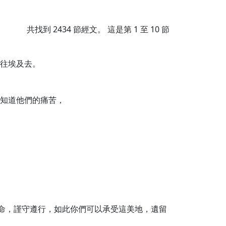
共找到
2434
節經文。 這是第 1 至 10 節
往埃及去。
知道他們的痛苦，
命，謹守遵行，如此你們可以承受這美地，遺留