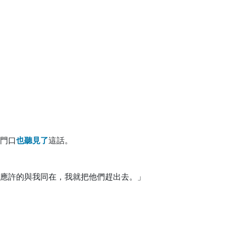
門口
也
聽
見
了
這話。
應許的與我同在，我就把他們趕出去。」