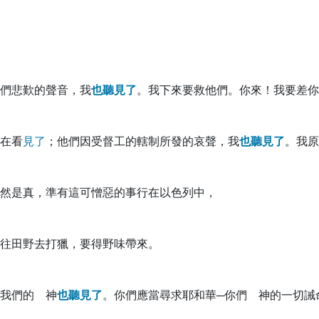
們悲歎的聲音，我
也
聽
見
了
。我下來要救他們。你來！我要差你
在看
見
了
；他們因受督工的轄制所發的哀聲，我
也
聽
見
了
。我原
然是真，準有這可憎惡的事行在以色列中，
往田野去打獵，要得野味帶來。
我們的 神
也
聽
見
了
。你們應當尋求耶和華─你們 神的一切誡