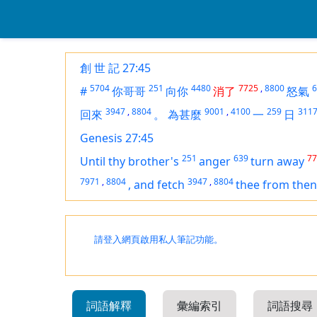
創 世 記 27:45
5704
251
4480
7725
,
8800
6
#
你哥哥
向你
消了
怒氣
3947
,
8804
9001
,
4100
259
311
回來
。
為甚麼
一
日
Genesis 27:45
251
639
77
Until thy brother's
anger
turn away
7971
,
8804
3947
,
8804
,
and fetch
thee from then
請登入網頁啟用私人筆記功能。
詞語解釋
彙編索引
詞語搜尋