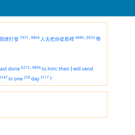
7971
,
8804
4480
,
8033
我便打發
人去把你從那裡
帶
6213
,
8804
ast done
to him: then I will send
8147
259
3117
in one
day
?