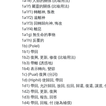
1a1e) 人類的關係 (比喻用法)
1a1f) 屬靈的關係 (比喻用法)
1a1f1) 轉離神, 叛教
1a1f2) 遠離神
1a1f3) 回轉歸向神, 悔改
1a1f4) 離惡
1a1g) 無生命的事物
1a1h) 反覆的
1b) (Polel)
1b1) 帶回
1b2) 復興, 更新, 修復 (比喻用法)
1b3) 帶離 (誘惑地)
1b4) 表示轉向, 變節
1c) (Pual) 復興 (分詞)
1d) (Hiphil) 使歸回, 帶回
1d1) 帶回, 允許歸回, 放回, 拉回, 歸還, 復還, 讓渡,
1d2) 帶回, 更新, 復興
1d3) 帶回, 報告, 回答
1d4) 帶回, 回報, 付 (做為補償)