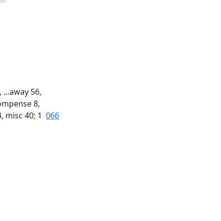
, ...away 56,
compense 8,
4, misc 40; 1
066