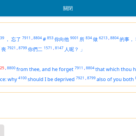
關閉
39
7911
,
8804
853
9001
834
6213
,
8804
，
忘了
#
你向他
所
做
的事，
7
7921
,
8799
1571
,
8147
喪
你們二
人呢？
」
25
,
8800
7911
,
8804
from thee, and he forget
that
which thou h
4100
7921
,
8799
ce: why
should I be deprived
also of you both