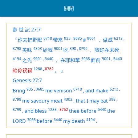
關閉
創 世 記 27:7
6718
935
,
8685
9001
6213
,
『你去把野獸
帶來
#
，
做成
8798
4303
9001
398
,
8799
美味
給我
吃
，
我好在未死
4194
9001
,
6440
3068
9001
,
6440
之先
，
在耶和華
面前
1288
,
8762
給你祝福
。
』
Genesis 27:7
935
,
8685
6718
6213
,
Bring
me venison
,
and make
8798
4303
398
,
me savoury meat
,
that I may eat
8799
1288
,
8762
6440
,
and bless
thee before
the
3068
6440
4194
LORD
before
my death
.