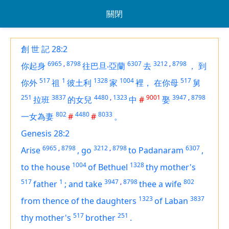
關閉
創 世 記 28:2
6965
,
8798
6307
3212
,
8798
你起身
往巴旦‧亞蘭
去
，
到
517
1
1328
1004
517
你外
祖
彼土利
家
裡，
在你母
舅
251
3837
4480
,
1323
9001
3947
,
8798
拉班
的女兒
中
#
娶
802
4480
8033
一女為妻
#
#
。
Genesis 28:2
6965
,
8798
3212
,
8798
6307
Arise
,
go
to Padanaram
,
1004
1328
to the house
of Bethuel
thy mother's
517
1
3947
,
8798
802
father
;
and take
thee a wife
1323
3837
from thence of the daughters
of Laban
517
251
thy mother's
brother
.