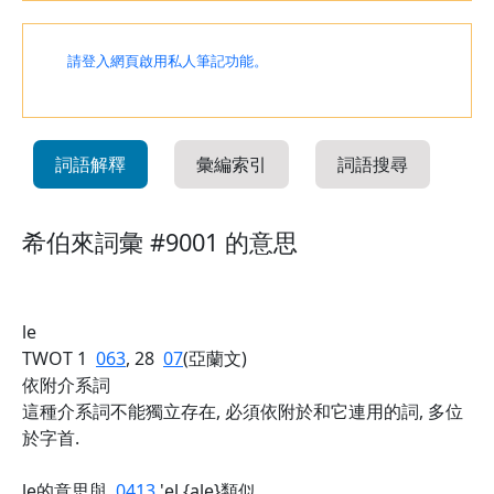
請登入網頁啟用私人筆記功能。
詞語解釋
彙編索引
詞語搜尋
希伯來詞彙 #9001 的意思
le
TWOT 1
063
, 28
07
(亞蘭文)
依附介系詞
這種介系詞不能獨立存在, 必須依附於和它連用的詞, 多位
於字首.
le的意思與
0413
'el {ale}類似