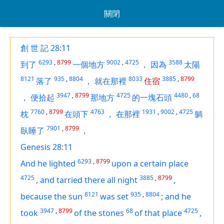
關閉
創 世 記 28:11
6293
,
8799
9002
,
4725
3588
到了
一個地方
，
因為
太陽
8121
935
,
8804
8033
3885
,
8799
落了
，
就在那裡
住宿
3947
,
8799
4725
4480
,
68
，
便拾起
那地方
的一塊石頭
7760
,
8799
4763
1931
,
9002
,
4725
枕
在頭下
，
在那裡
躺
7901
,
8799
臥睡了
，
Genesis 28:11
6293
,
8799
And he lighted
upon a certain place
4725
3885
,
8799
,
and tarried there all night
,
8121
935
,
8804
because the sun
was set
;
and he
3947
,
8799
68
4725
took
of the stones
of that place
,