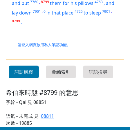
7760
,
8799
4763
and put
them for
his pillows
,
and
7901
,
0
4725
7901
,
lay down
in that place
to sleep
8799
.
請登入網頁啟用私人筆記功能。
詞語解釋
彙編索引
詞語搜尋
希伯來時態 #8799 的意思
字幹 - Qal 見 08851
語氣 - 未完成 見
08811
次數 - 19885