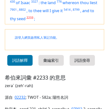
430
3327
776
of Isaac
:
the land
whereon thou liest
7901
,
8802
5414
,
8799
,
to thee will I give it
,
and to
2233
thy seed
;
請登入網頁啟用私人筆記功能。
詞語解釋
彙編索引
詞語搜尋
希伯來詞彙 #2233 的意思
zera` {zeh'-rah}
源自
02232
; TWOT - 582a; 陽性名詞