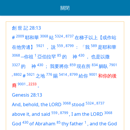
關閉
創 世 記 28:13
2009
3068
5324
,
8737
#
耶和華
站
在梯子以上【或作站
5921
559
,
8799
589
在他旁邊】
，
說
：
「我
是耶和華
3068
1
85
430
─你祖
亞伯拉罕
的
神
，
也是以撒
3327
430
859
834
7901
的
神
；
我要將你
現在所
躺臥
,
8802
5921
776
5414
,
8799
9001
#
之地
賜
給你
和你的後
9001
,
2233
裔
。
Genesis 28:13
3068
5324
,
8737
And, behold, the LORD
stood
559
,
8799
3068
above it, and said
,
I
am
the LORD
430
85
1
God
of Abraham
thy father
,
and the God