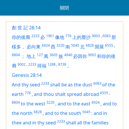
關閉
創 世 記 28:14
2233
1961
776
9003
,
6083
你的後裔
必
像地
上的塵沙
那
6924
3220
5045
6828
6555
,
樣多，
必向東
西
南
北
開展
8804
127
3605
4940
9002
；
地上
萬
族
必因你
和你的後
9002
,
2233
1288
,
8738
裔
得福
。
Genesis 28:14
2233
6083
And thy seed
shall be as the dust
of the
776
6555
,
earth
,
and thou shalt spread abroad
8804
3220
6924
to the west
,
and to the east
,
and to
6828
5045
the north
,
and to the south
:
and in
2233
thee and in thy seed
shall all the families