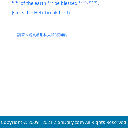
4940
127
1288
,
8738
of the earth
be blessed
.
[spread...: Heb. break forth]
請登入網頁啟用私人筆記功能。
Copyright © 2009 - 2021 ZionDaily.com All Rights Reserved.