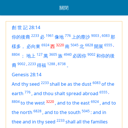
關閉
創 世 記 28:14
2233
1961
776
9003
,
6083
你的後裔
必
像地
上的塵沙
那
6924
3220
5045
6828
6555
,
樣多，
必向東
西
南
北
開展
8804
127
3605
4940
9002
；
地上
萬
族
必因你
和你的後
9002
,
2233
1288
,
8738
裔
得福
。
Genesis 28:14
2233
6083
And thy seed
shall be as the dust
of the
776
6555
,
earth
,
and thou shalt spread abroad
8804
3220
6924
to the west
,
and to the east
,
and to
6828
5045
the north
,
and to the south
:
and in
2233
thee and in thy seed
shall all the families