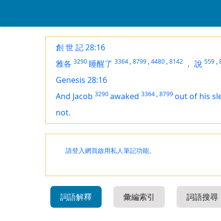
創 世 記 28:16
3290
3364
,
8799
,
4480
,
8142
559
,
雅各
睡醒了
，
說
Genesis 28:16
3290
3364
,
8799
And Jacob
awaked
out of his s
not.
請登入網頁啟用私人筆記功能。
詞語解釋
彙編索引
詞語搜尋