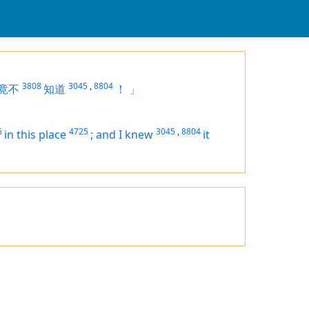
3808
3045
,
8804
竟不
知道
！
」
6
4725
3045
,
8804
in this place
;
and I knew
it