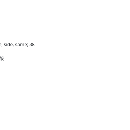
e, side, same; 38
這般