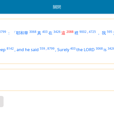
關閉
8799
3068
403
3426
2088
9002
,
4725
595
：
「耶和華
真
在
這
裡
，
我
8142
559
,
8799
403
3068
342
leep
,
and he said
,
Surely
the LORD
is