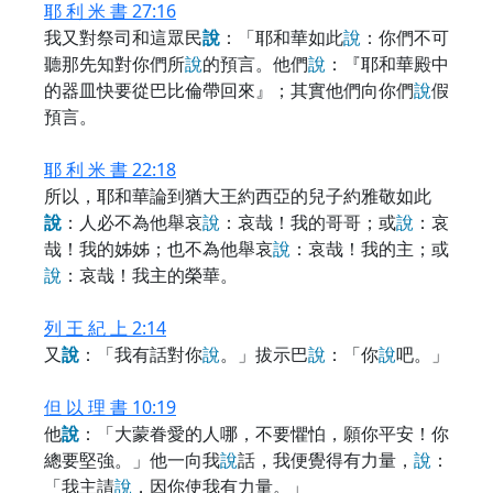
耶 利 米 書 27:16
我又對祭司和這眾民
說
：「耶和華如此
說
：你們不可
聽那先知對你們所
說
的預言。他們
說
：『耶和華殿中
的器皿快要從巴比倫帶回來』；其實他們向你們
說
假
預言。
耶 利 米 書 22:18
所以，耶和華論到猶大王約西亞的兒子約雅敬如此
說
：人必不為他舉哀
說
：哀哉！我的哥哥；或
說
：哀
哉！我的姊姊；也不為他舉哀
說
：哀哉！我的主；或
說
：哀哉！我主的榮華。
列 王 紀 上 2:14
又
說
：「我有話對你
說
。」拔示巴
說
：「你
說
吧。」
但 以 理 書 10:19
他
說
：「大蒙眷愛的人哪，不要懼怕，願你平安！你
總要堅強。」他一向我
說
話，我便覺得有力量，
說
：
「我主請
說
，因你使我有力量。」