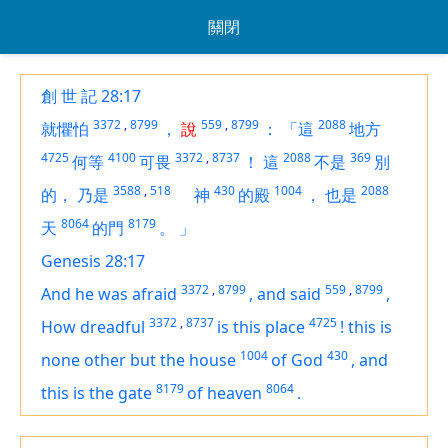
關閉
創 世 記 28:17
3372
,
8799
559
,
8799
2088
就懼怕
，
說
：
「這
地方
4725
4100
3372
,
8737
2088
369
何等
可畏
！
這
不是
別
3588
,
518
430
1004
2088
的，
乃是
神
的殿
，
也是
8064
8179
天
的門
。
」
Genesis 28:17
3372
,
8799
559
,
8799
And he was afraid
,
and said
,
3372
,
8737
4725
How dreadful
is
this place
!
this
is
1004
430
none other but the house
of God
,
and
8179
8064
this
is
the gate
of heaven
.