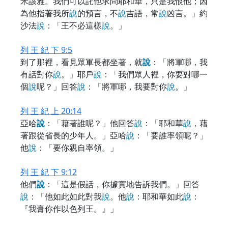
米該雅。我們可以託他求問耶和華，只是我恨他；因
為他指著我所
說
的預言，不
說
吉語，常
說
凶言。」約
沙法
說
：「王不必這樣
說
。」
列 王 紀 下 9:5
到了那裡，看見眾軍長都坐著，就
說
：「將軍哪，我
有話對你
說
。」耶戶
說
：「我們眾人裡，你要對哪一
個
說
呢？」回答
說
：「將軍哪，我要對你
說
。」
列 王 紀 上 20:14
亞哈
說
：「藉著誰呢？」他回答
說
：「耶和華
說
，藉
著跟從省長的少年人。」亞哈
說
：「要誰率領呢？」
他
說
：「要你親自率領。」
列 王 紀 下 9:12
他們
說
：「這是假話，你據實地告訴我們。」回答
說
：「他如此如此對我
說
。他
說
：耶和華如此
說
：
『我膏你作以色列王。』」