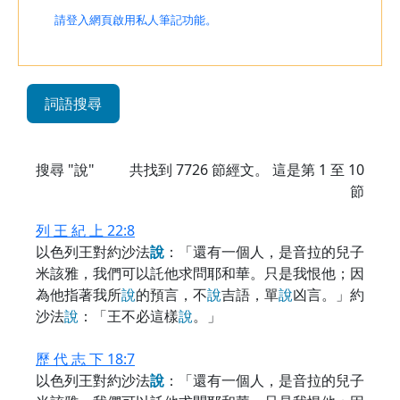
請登入網頁啟用私人筆記功能。
詞語搜尋
搜尋 "說"
共找到
7726
節經文。 這是第 1 至 10
節
列 王 紀 上 22:8
以色列王對約沙法
說
：「還有一個人，是音拉的兒子
米該雅，我們可以託他求問耶和華。只是我恨他；因
為他指著我所
說
的預言，不
說
吉語，單
說
凶言。」約
沙法
說
：「王不必這樣
說
。」
歷 代 志 下 18:7
以色列王對約沙法
說
：「還有一個人，是音拉的兒子