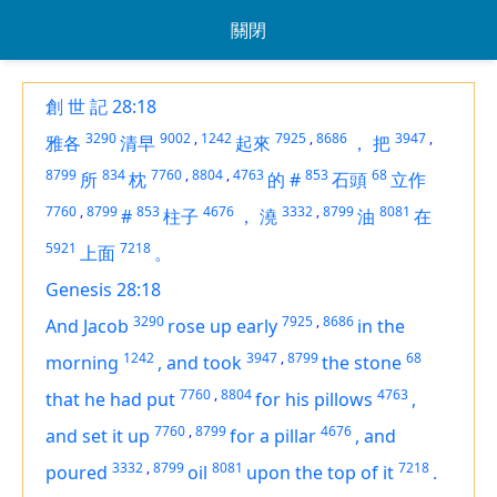
關閉
創 世 記 28:18
3290
9002
,
1242
7925
,
8686
3947
,
雅各
清早
起來
，
把
8799
834
7760
,
8804
,
4763
853
68
所
枕
的
#
石頭
立作
7760
,
8799
853
4676
3332
,
8799
8081
#
柱子
，
澆
油
在
5921
7218
上面
。
Genesis 28:18
3290
7925
,
8686
And Jacob
rose up early
in the
1242
3947
,
8799
68
morning
,
and took
the stone
7760
,
8804
4763
that he had put
for
his pillows
,
7760
,
8799
4676
and set it up
for
a pillar
,
and
3332
,
8799
8081
7218
poured
oil
upon the top of it
.