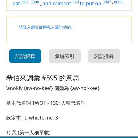
398
,
8800
899
3847
,
8800
eat
,
and raiment
to put on
,
請登入網頁啟用私人筆記功能。
詞語解釋
彙編索引
詞語搜尋
希伯來詞彙 #595 的意思
'anokiy {aw-no-kee'} 偶爾為 {aw-no'-kee}
基本代名詞 TWOT - 130; 人稱代名詞
欽定本 - I, which, me; 3
1) 我 (第一人稱單數)