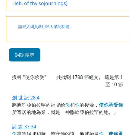
Heb. of thy sojournings]
請登入網頁啟用私人筆記功能。
詞語搜尋
搜尋 "使你承受"
共找到
1798
節經文。 這是第 1
至 10 節
創 世 記 28:4
將應許亞伯拉罕的福賜給
你
和
你
的後裔，
使
你
承
受
你
所寄居的地為業，就是 神賜給亞伯拉罕的地。」
詩 篇 37:34
你
當等候耶和華，遵守他的道，他就抬舉
你
，
使
你
承