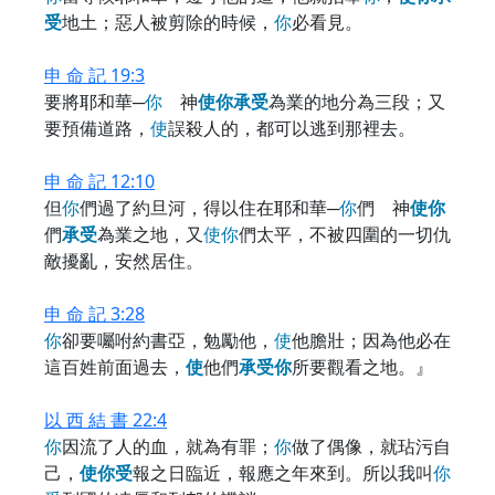
受
地土；惡人被剪除的時候，
你
必看見。
申 命 記 19:3
要將耶和華─
你
神
使
你
承
受
為業的地分為三段；又
要預備道路，
使
誤殺人的，都可以逃到那裡去。
申 命 記 12:10
但
你
們過了約旦河，得以住在耶和華─
你
們 神
使
你
們
承
受
為業之地，又
使
你
們太平，不被四圍的一切仇
敵擾亂，安然居住。
申 命 記 3:28
你
卻要囑咐約書亞，勉勵他，
使
他膽壯；因為他必在
這百姓前面過去，
使
他們
承
受
你
所要觀看之地。』
以 西 結 書 22:4
你
因流了人的血，就為有罪；
你
做了偶像，就玷污自
己，
使
你
受
報之日臨近，報應之年來到。所以我叫
你