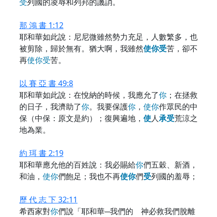
受
列國的凌辱和列邦的譏誚。
那 鴻 書 1:12
耶和華如此說：尼尼微雖然勢力充足，人數繁多，也
被剪除，歸於無有。猶大啊，我雖然
使
你
受
苦，卻不
再
使
你
受
苦。
以 賽 亞 書 49:8
耶和華如此說：在悅納的時候，我應允了
你
；在拯救
的日子，我濟助了
你
。我要保護
你
，
使
你
作眾民的中
保（中保：原文是約）；復興遍地，
使
人
承
受
荒涼之
地為業。
約 珥 書 2:19
耶和華應允他的百姓說：我必賜給
你
們五穀、新酒，
和油，
使
你
們飽足；我也不再
使
你
們
受
列國的羞辱；
歷 代 志 下 32:11
希西家對
你
們說「耶和華─我們的 神必救我們脫離