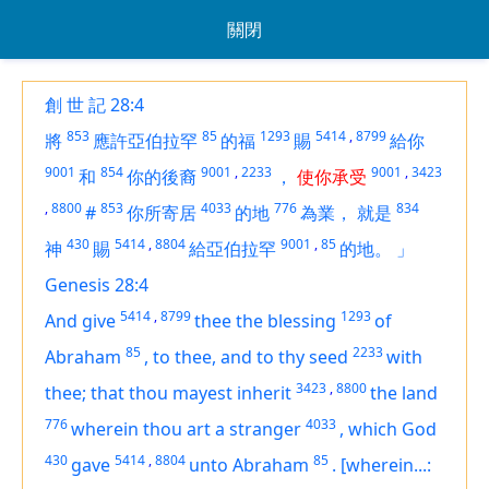
關閉
創 世 記 28:4
853
85
1293
5414
,
8799
將
應許亞伯拉罕
的福
賜
給你
9001
854
9001
,
2233
9001
,
3423
和
你的後裔
，
使你承受
,
8800
853
4033
776
834
#
你所寄居
的地
為業，
就是
430
5414
,
8804
9001
,
85
神
賜
給亞伯拉罕
的地。
」
Genesis 28:4
5414
,
8799
1293
And give
thee the blessing
of
85
2233
Abraham
,
to thee, and to thy seed
with
3423
,
8800
thee; that thou mayest inherit
the land
776
4033
wherein thou art a stranger
,
which God
430
5414
,
8804
85
gave
unto Abraham
.
[wherein...: