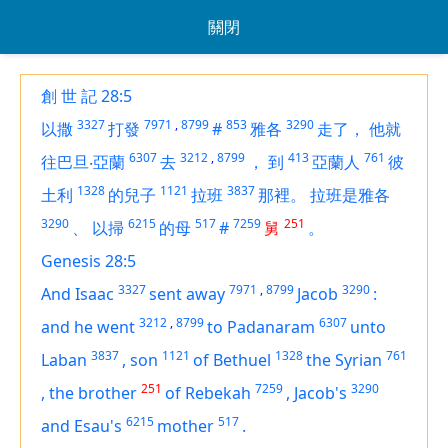
關閉
創 世 記 28:5
3327
7971
,
8799
853
3290
以撒
打發
#
雅各
走了，
他就
6307
3212
,
8799
413
761
往巴旦‧亞蘭
去
，
到
亞蘭人
彼
1328
1121
3837
土利
的兒子
拉班
那裡。
拉班是雅各
3290
6215
517
7259
251
、
以掃
的母
#
舅
。
Genesis 28:5
3327
7971
,
8799
3290
And Isaac
sent away
Jacob
:
3212
,
8799
6307
and he went
to Padanaram
unto
3837
1121
1328
761
Laban
,
son
of Bethuel
the Syrian
251
7259
3290
,
the brother
of Rebekah
,
Jacob's
6215
517
and Esau's
mother
.