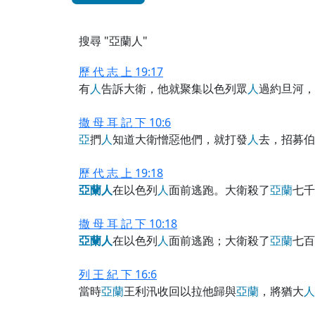
搜尋 "亞蘭人"
歷 代 志 上 19:17
有
人
告訴大衛，他就聚集以色列眾
人
過約旦河，
撒 母 耳 記 下 10:6
亞
捫
人
知道大衛憎惡他們，就打發
人
去，招募伯
歷 代 志 上 19:18
亞
蘭
人
在以色列
人
面前逃跑。大衛殺了
亞
蘭
七千
撒 母 耳 記 下 10:18
亞
蘭
人
在以色列
人
面前逃跑；大衛殺了
亞
蘭
七百
列 王 紀 下 16:6
當時
亞
蘭
王利汛收回以拉他歸與
亞
蘭
，將猶大
人