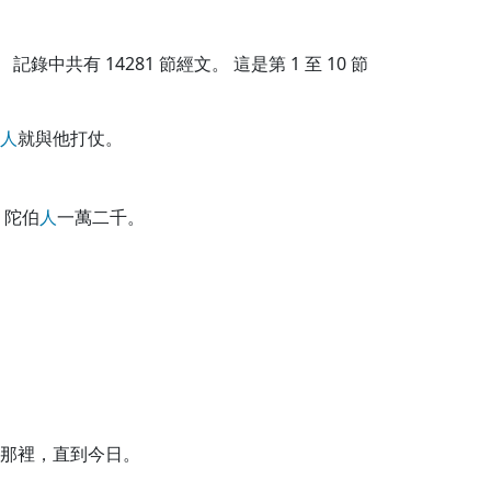
記錄中共有
14281
節經文。 這是第 1 至 10 節
人
就與他打仗。
、陀伯
人
一萬二千。
那裡，直到今日。