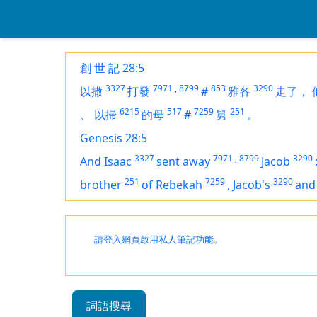
創 世 記 28:5
3327
7971
,
8799
853
3290
以撒
打發
#
雅各
走了，
6215
517
7259
251
、
以掃
的母
#
舅
。
Genesis 28:5
3327
7971
,
8799
3290
And Isaac
sent away
Jacob
251
7259
3290
brother
of Rebekah
,
Jacob's
and
請登入網頁啟用私人筆記功能。
詞語搜尋