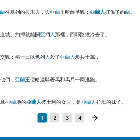
蘭
往基列的拉末去，與
亞
蘭
王哈薛爭戰；
亞
蘭
人
打傷了約
蘭
。
進城。約押就離開
亞
捫
人
那裡，回耶路撒冷去了。
交戰；那一日以色列
人
殺了
亞
蘭
人
步兵十萬，
他們；
亞
蘭
王便哈達騎著馬和馬兵一同逃跑。
旦‧
亞
蘭
地的
亞
蘭
人
彼土利的女兒，是
亞
蘭
人
拉班的妹子。
1
2
3
4