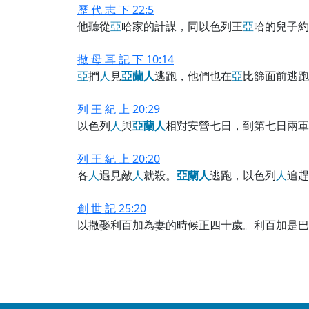
歷 代 志 下 22:5
他聽從
亞
哈家的計謀，同以色列王
亞
哈的兒子約
撒 母 耳 記 下 10:14
亞
捫
人
見
亞
蘭
人
逃跑，他們也在
亞
比篩面前逃跑
列 王 紀 上 20:29
以色列
人
與
亞
蘭
人
相對安營七日，到第七日兩軍
列 王 紀 上 20:20
各
人
遇見敵
人
就殺。
亞
蘭
人
逃跑，以色列
人
追趕
創 世 記 25:20
以撒娶利百加為妻的時候正四十歲。利百加是巴