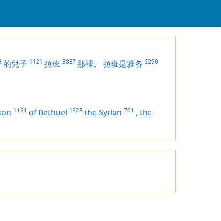
8
1121
3837
3290
的兒子
拉班
那裡。
拉班是雅各
1121
1328
761
son
of Bethuel
the Syrian
,
the