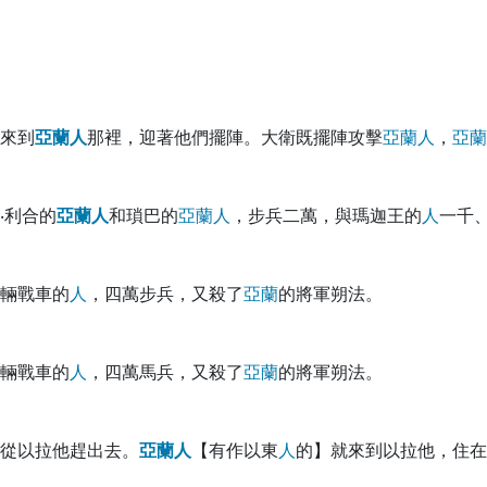
來到
亞
蘭
人
那裡，迎著他們擺陣。大衛既擺陣攻擊
亞
蘭
人
，
亞
蘭
‧利合的
亞
蘭
人
和瑣巴的
亞
蘭
人
，步兵二萬，與瑪迦王的
人
一千
輛戰車的
人
，四萬步兵，又殺了
亞
蘭
的將軍朔法。
輛戰車的
人
，四萬馬兵，又殺了
亞
蘭
的將軍朔法。
從以拉他趕出去。
亞
蘭
人
【有作以東
人
的】就來到以拉他，住在