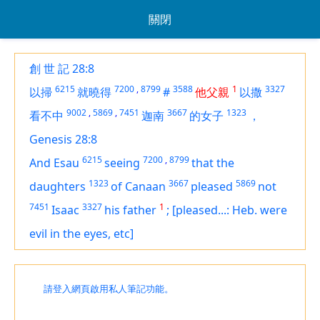
關閉
創 世 記 28:8
6215
7200
,
8799
3588
1
3327
以掃
就曉得
#
他父親
以撒
9002
,
5869
,
7451
3667
1323
看不中
迦南
的女子
，
Genesis 28:8
6215
7200
,
8799
And Esau
seeing
that the
1323
3667
5869
daughters
of Canaan
pleased
not
7451
3327
1
Isaac
his father
;
[pleased...: Heb. were
evil in the eyes, etc]
請登入網頁啟用私人筆記功能。