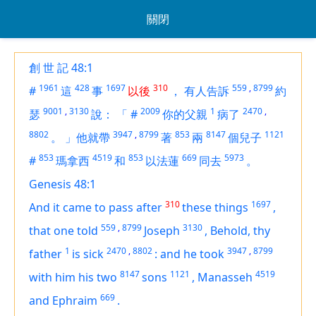
關閉
創 世 記 48:1
1961
428
1697
310
559
,
8799
#
這
事
以後
，
有人告訴
約
9001
,
3130
2009
1
2470
,
瑟
說：
「
#
你的父親
病了
8802
3947
,
8799
853
8147
1121
。
」他就帶
著
兩
個兒子
853
4519
853
669
5973
#
瑪拿西
和
以法蓮
同去
。
Genesis 48:1
310
1697
And it came to pass after
these things
,
559
,
8799
3130
that
one
told
Joseph
,
Behold, thy
1
2470
,
8802
3947
,
8799
father
is
sick
:
and he took
8147
1121
4519
with him his two
sons
,
Manasseh
669
and Ephraim
.