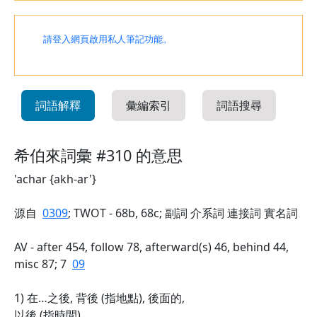
請登入網頁啟用私人筆記功能。
詞語解釋
彙編索引
詞語搜尋
希伯來詞彙 #310 的意思
'achar {akh-ar'}
源自
0309
; TWOT - 68b, 68c; 副詞 介系詞 連接詞 實名詞
AV - after 454, follow 78, afterward(s) 46, behind 44,
misc 87; 7
09
1) 在…之後, 背後 (指地點), 後面的,
以後 (指時間)