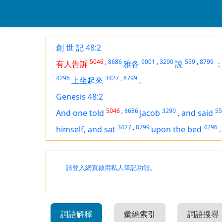
創 世 記 48:2
5046
,
8686
9001
,
3290
559
,
8799
有人告訴
雅各
說
4296
3427
,
8799
上坐起來
。
Genesis 48:2
5046
,
8686
3290
55
And
one
told
Jacob
,
and said
3427
,
8799
4296
himself, and sat
upon the bed
.
請登入網頁啟用私人筆記功能。
詞語解釋
彙編索引
詞語搜尋