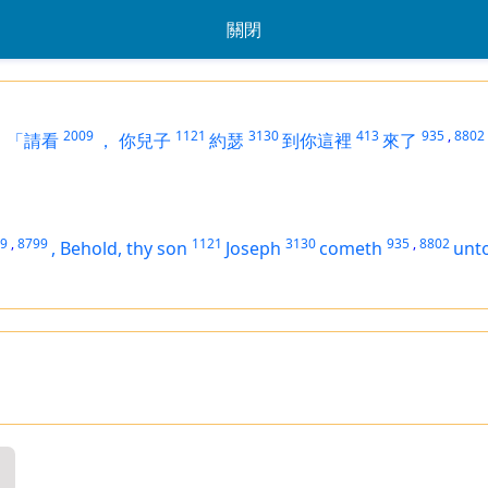
關閉
2009
1121
3130
413
935
,
8802
：
「請看
，
你兒子
約瑟
到你這裡
來了
9
,
8799
1121
3130
935
,
8802
,
Behold, thy son
Joseph
cometh
unto