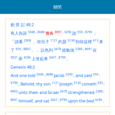
關閉
創 世 記 48:2
5046
,
8686
9001
,
3290
559
,
8799
有人告訴
雅各
說
：
2009
1121
3130
413
「請看
，
你兒子
約瑟
到你這裡
來
935
,
8802
3478
2388
,
8691
了
。
」以色列
就勉強
在
5921
4296
3427
,
8799
床
上坐起來
。
Genesis 48:2
5046
,
8686
3290
559
,
And
one
told
Jacob
,
and said
8799
1121
3130
935
,
,
Behold, thy son
Joseph
cometh
8802
3478
2388
,
unto thee: and Israel
strengthened
8691
3427
,
8799
4296
himself, and sat
upon the bed
.