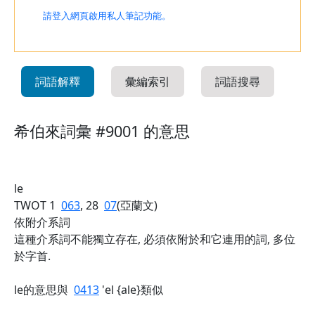
請登入網頁啟用私人筆記功能。
詞語解釋
彙編索引
詞語搜尋
希伯來詞彙 #9001 的意思
le
TWOT 1
063
, 28
07
(亞蘭文)
依附介系詞
這種介系詞不能獨立存在, 必須依附於和它連用的詞, 多位
於字首.
le的意思與
0413
'el {ale}類似