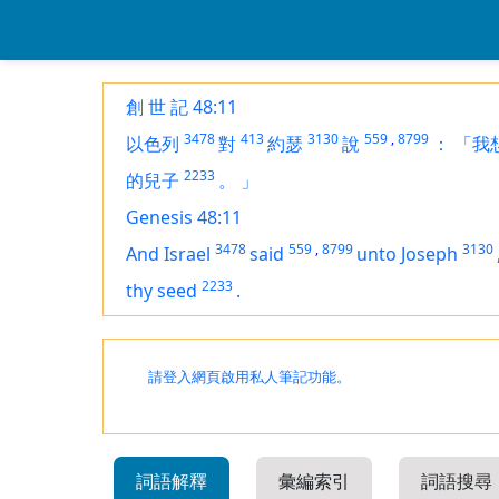
創 世 記 48:11
3478
413
3130
559
,
8799
以色列
對
約瑟
說
：
「我
2233
的兒子
。
」
Genesis 48:11
3478
559
,
8799
3130
And Israel
said
unto Joseph
2233
thy seed
.
請登入網頁啟用私人筆記功能。
詞語解釋
彙編索引
詞語搜尋