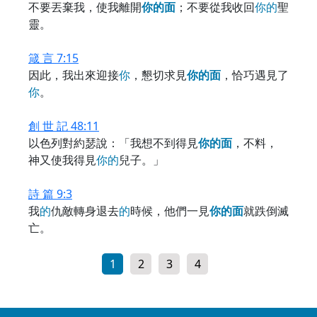
不要丟棄我，使我離開
你
的
面
；不要從我收回
你
的
聖
靈。
箴 言 7:15
因此，我出來迎接
你
，懇切求見
你
的
面
，恰巧遇見了
你
。
創 世 記 48:11
以色列對約瑟說：「我想不到得見
你
的
面
，不料，
神又使我得見
你
的
兒子。」
詩 篇 9:3
我
的
仇敵轉身退去
的
時候，他們一見
你
的
面
就跌倒滅
亡。
1
2
3
4