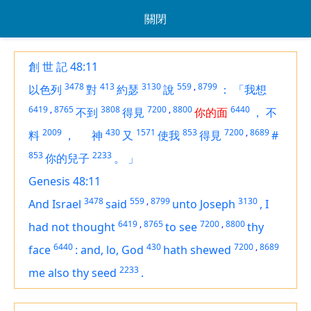
關閉
創 世 記 48:11
3478
413
3130
559
,
8799
以色列
對
約瑟
說
：
「我想
6419
,
8765
3808
7200
,
8800
6440
不到
得見
你的面
，
不
2009
430
1571
853
7200
,
8689
料
，
神
又
使我
得見
#
853
2233
你的兒子
。
」
Genesis 48:11
3478
559
,
8799
3130
And Israel
said
unto Joseph
,
I
6419
,
8765
7200
,
8800
had not thought
to see
thy
6440
430
7200
,
8689
face
:
and, lo, God
hath shewed
2233
me also thy seed
.