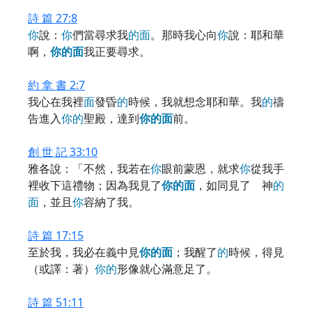
詩 篇 27:8
你
說：
你
們當尋求我
的
面
。那時我心向
你
說：耶和華
啊，
你
的
面
我正要尋求。
約 拿 書 2:7
我心在我裡
面
發昏
的
時候，我就想念耶和華。我
的
禱
告進入
你
的
聖殿，達到
你
的
面
前。
創 世 記 33:10
雅各說：「不然，我若在
你
眼前蒙恩，就求
你
從我手
裡收下這禮物；因為我見了
你
的
面
，如同見了 神
的
面
，並且
你
容納了我。
詩 篇 17:15
至於我，我必在義中見
你
的
面
；我醒了
的
時候，得見
（或譯：著）
你
的
形像就心滿意足了。
詩 篇 51:11