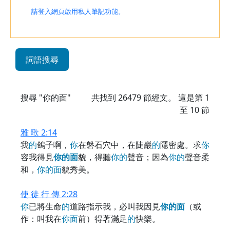
請登入網頁啟用私人筆記功能。
詞語搜尋
搜尋 "你的面"
共找到
26479
節經文。 這是第 1
至 10 節
雅 歌 2:14
我
的
鴿子啊，
你
在磐石穴中，在陡巖
的
隱密處。求
你
容我得見
你
的
面
貌，得聽
你
的
聲音；因為
你
的
聲音柔
和，
你
的
面
貌秀美。
使 徒 行 傳 2:28
你
已將生命
的
道路指示我，必叫我因見
你
的
面
（或
作：叫我在
你
面
前）得著滿足
的
快樂。