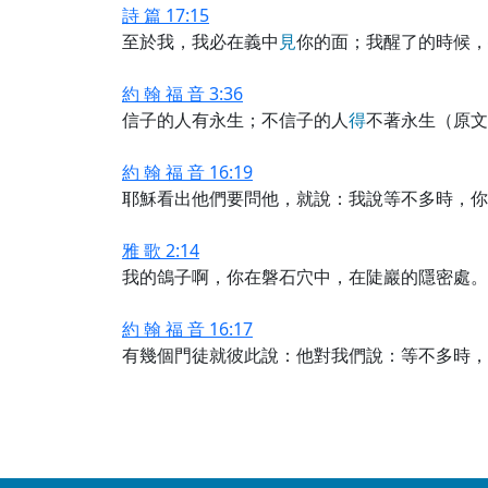
詩 篇 17:15
至於我，我必在義中
見
你的面；我醒了的時候，
約 翰 福 音 3:36
信子的人有永生；不信子的人
得
不著永生（原文
約 翰 福 音 16:19
耶穌看出他們要問他，就說：我說等不多時，你
雅 歌 2:14
我的鴿子啊，你在磐石穴中，在陡巖的隱密處。
約 翰 福 音 16:17
有幾個門徒就彼此說：他對我們說：等不多時，