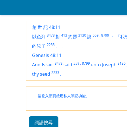
創 世 記 48:11
3478
413
3130
559
,
8799
以色列
對
約瑟
說
：
「我
2233
的兒子
。
」
Genesis 48:11
3478
559
,
8799
3130
And Israel
said
unto Joseph
2233
thy seed
.
請登入網頁啟用私人筆記功能。
詞語搜尋