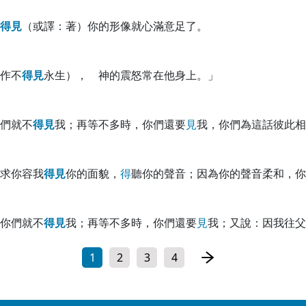
得
見
（或譯：著）你的形像就心滿意足了。
作不
得
見
永生）， 神的震怒常在他身上。」
們就不
得
見
我；再等不多時，你們還要
見
我，你們為這話彼此相
求你容我
得
見
你的面貌，
得
聽你的聲音；因為你的聲音柔和，你
你們就不
得
見
我；再等不多時，你們還要
見
我；又說：因我往父
1
2
3
4