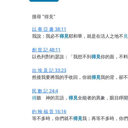
搜尋 "得見"
以 賽 亞 書 38:11
我說：我必不
得
見
耶和華，就是在活人之地不
見
創 世 記 48:11
以色列對約瑟說：「我想不到
得
見
你的面，不料
出 埃 及 記 33:23
然後我要將我的手收回，你就
得
見
我的背，卻不
民 數 記 24:4
得
聽 神的言語，
得
見
全能者的異象，眼目睜開
約 翰 福 音 16:16
等不多時，你們就不
得
見
我；再等不多時，你們