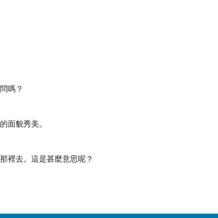
問嗎？
的面貌秀美。
那裡去。這是甚麼意思呢？