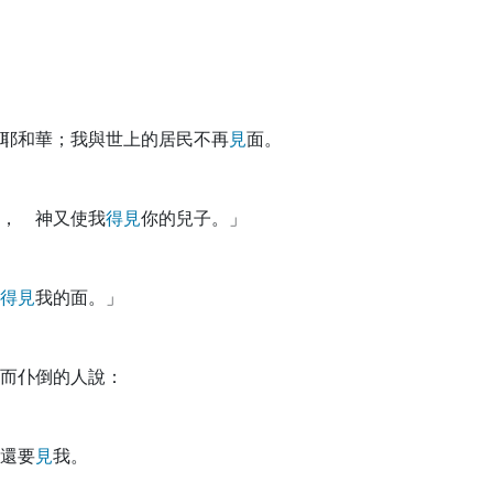
耶和華；我與世上的居民不再
見
面。
， 神又使我
得
見
你的兒子。」
得
見
我的面。」
而仆倒的人說：
還要
見
我。