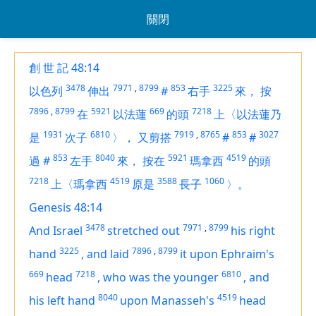
關閉
創 世 記 48:14
3478
7971
,
8799
853
3225
以色列
伸出
#
右手
來，
按
7896
,
8799
5921
669
7218
在
以法蓮
的頭
上〈以法蓮乃
1931
6810
7919
,
8765
853
3027
是
次子
〉，
又剪搭
#
#
853
8040
5921
4519
過
#
左手
來，
按在
瑪拿西
的頭
7218
4519
3588
1060
上〈瑪拿西
原是
長子
〉。
Genesis 48:14
3478
7971
,
8799
And Israel
stretched out
his right
3225
7896
,
8799
hand
,
and laid
it
upon Ephraim's
669
7218
6810
head
,
who
was
the younger
,
and
8040
4519
his left hand
upon Manasseh's
head