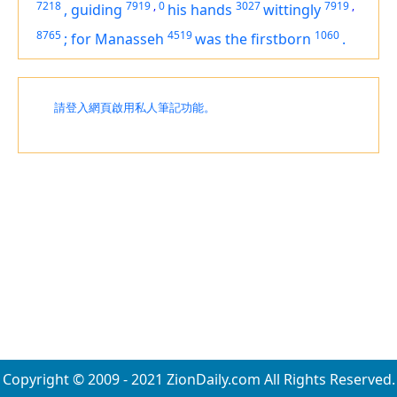
7218
7919
,
0
3027
7919
,
,
guiding
his hands
wittingly
8765
4519
1060
;
for Manasseh
was
the firstborn
.
請登入網頁啟用私人筆記功能。
Copyright © 2009 - 2021 ZionDaily.com All Rights Reserved.