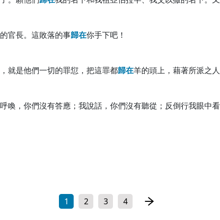
的官長。這敗落的事
歸
在
你手下吧！
，就是他們一切的罪愆，把這罪都
歸
在
羊的頭上，藉著所派之人
呼喚，你們沒有答應；我說話，你們沒有聽從；反倒行我眼中看
1
2
3
4