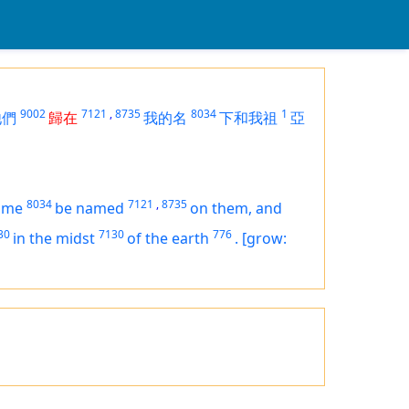
9002
7121
,
8735
8034
1
他們
歸在
我的名
下和我祖
亞
8034
7121
,
8735
ame
be named
on them, and
30
7130
776
in the midst
of the earth
.
[grow: