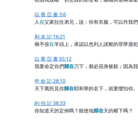
以 賽 亞 書 3:6
人
在
父家拉住弟兄，說：你有衣服，可以作我們
利 未 記 16:21
兩手按
在
羊頭上，承認以色列人諸般的罪孽過犯
以 賽 亞 書 65:12
我要命定你們
歸
在
刀下，都必屈身被殺；因為我
申 命 記 28:10
天下萬民見你
歸
在
耶和華的名下，就要懼怕你。
約 伯 記 38:33
你知道天的定例嗎？能使地
歸
在
天的權下嗎？