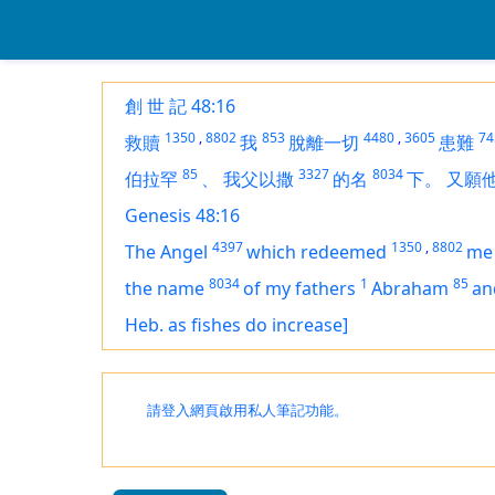
創 世 記 48:16
1350
,
8802
853
4480
,
3605
74
救贖
我
脫離一切
患難
85
3327
8034
伯拉罕
、
我父以撒
的名
下。
又願
Genesis 48:16
4397
1350
,
8802
The Angel
which redeemed
me 
8034
1
85
the name
of my fathers
Abraham
an
Heb. as fishes do increase]
請登入網頁啟用私人筆記功能。