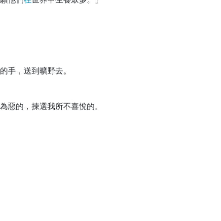
的手，送到曠野去。
為惡的，揀選我所不喜悅的。