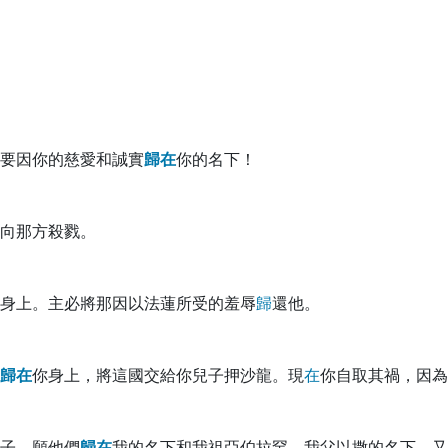
要因你的慈愛和誠實
歸
在
你的名下！
向那方殺戮。
身上。主必將那因以法蓮所受的羞辱
歸
還他。
歸
在
你身上，將這國交給你兒子押沙龍。現
在
你自取其禍，因為
子。願他們
歸
在
我的名下和我祖亞伯拉罕、我父以撒的名下。又