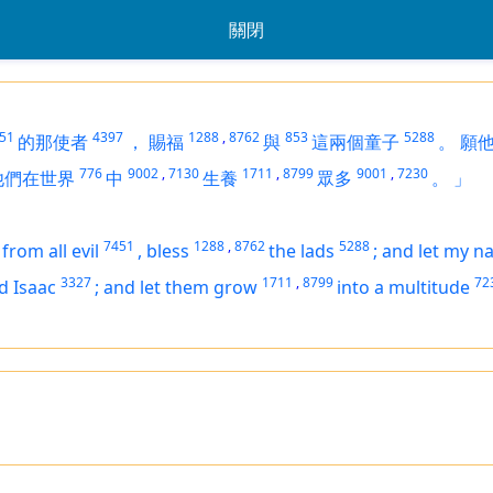
關閉
51
4397
1288
,
8762
853
5288
的那使者
，
賜福
與
這兩個童子
。
願
776
9002
,
7130
1711
,
8799
9001
,
7230
他們在世界
中
生養
眾多
。
」
7451
1288
,
8762
5288
from all evil
,
bless
the lads
;
and let my n
3327
1711
,
8799
72
d Isaac
;
and let them grow
into a multitude