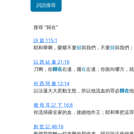
詞語搜尋
搜尋 "歸在"
詩 篇 115:1
耶和華啊，榮耀不要
歸
與我們，不要
歸
與我們；
以 西 結 書 21:16
刀啊，你
歸
在
右邊，擺
在
左邊；你面向哪方，就
何 西 阿 書 12:14
以法蓮大大惹動主怒，所以他流血的罪必
歸
在
他
撒 母 耳 記 下 16:8
你流掃羅全家的血，接續他作王；耶和華把這罪
創 世 記 48:16
救贖我脫離一切患難的那使者，賜福與這兩個童