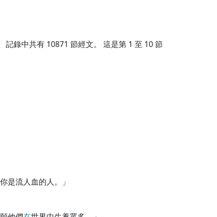
記錄中共有
10871
節經文。 這是第 1 至 10 節
你是流人血的人。」
願他們
在
世界中生養眾多。」