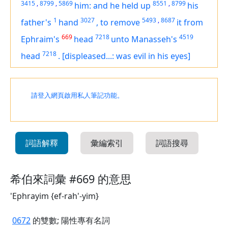
3415
,
8799
,
5869
8551
,
8799
him: and he held up
his
1
3027
5493
,
8687
father's
hand
,
to remove
it from
669
7218
4519
Ephraim's
head
unto Manasseh's
7218
head
.
[displeased...: was evil in his eyes]
請登入網頁啟用私人筆記功能。
詞語解釋
彙編索引
詞語搜尋
希伯來詞彙 #669 的意思
'Ephrayim {ef-rah'-yim}
0672
的雙數; 陽性專有名詞