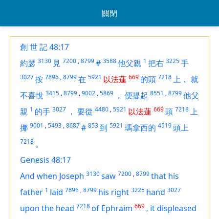
關閉
創 世 記 48:17
3130
7200
,
8799
3588
1
3225
約瑟
見
#
他父親
把右
手
3027
7896
,
8799
5921
669
7218
按
在
以法蓮
的頭
上，
就
3415
,
8799
,
9002
,
5869
8551
,
8799
不喜悅
，
便提起
他父
1
3027
4480
,
5921
669
7218
親
的手
，
要從
以法蓮
頭
上
9001
,
5493
,
8687
853
5921
4519
挪
#
到
瑪拿西的
頭上
7218
。
Genesis 48:17
3130
7200
,
8799
And when Joseph
saw
that his
1
7896
,
8799
3225
3027
father
laid
his right
hand
7218
669
upon the head
of Ephraim
,
it displeased