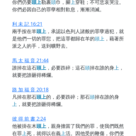
你們仍要
頭
上
勒裹
頭
巾，腳
上
穿鞋；不可悲哀哭泣。
你們必因自己的罪孽相對歎息，漸漸消滅。
利 未 記 16:21
兩手按在羊
頭
上
，承認以色列人諸般的罪孽過犯，就
是他們一切的罪愆，把這罪都歸在羊的
頭
上
，藉著所
派之人的手，送到曠野去。
馬 太 福 音 21:44
誰掉在這石
頭
上
，必要跌碎；這石
頭
掉在誰的身
上
，
就要把誰砸得稀爛。
路 加 福 音 20:18
凡掉在那石
頭
上
的，必要跌碎；那石
頭
掉在誰的身
上
，就要把誰砸得稀爛。
彼 得 前 書 2:24
他被掛在木
頭
上
，親身擔當了我們的罪，使我們既然
在罪
上
死，就得以在義
上
活。因他受的鞭傷，你們便