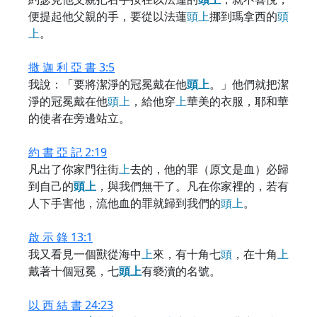
便提起他父親的手，要從以法蓮
頭
上
挪到瑪拿西的
頭
上
。
撒 迦 利 亞 書 3:5
我說：「要將潔淨的冠冕戴在他
頭
上
。」他們就把潔
淨的冠冕戴在他
頭
上
，給他穿
上
華美的衣服，耶和華
的使者在旁邊站立。
約 書 亞 記 2:19
凡出了你家門往街
上
去的，他的罪（原文是血）必歸
到自己的
頭
上
，與我們無干了。凡在你家裡的，若有
人下手害他，流他血的罪就歸到我們的
頭
上
。
啟 示 錄 13:1
我又看見一個獸從海中
上
來，有十角七
頭
，在十角
上
戴著十個冠冕，七
頭
上
有褻瀆的名號。
以 西 結 書 24:23