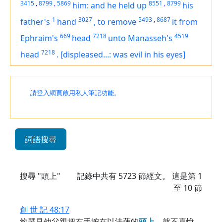
3415
,
8799
,
5869
8551
,
8799
him: and he held up
his
1
3027
5493
,
8687
father's
hand
,
to remove
it from
669
7218
4519
Ephraim's
head
unto Manasseh's
7218
head
.
[displeased...: was evil in his eyes]
請登入網頁啟用私人筆記功能。
詞語搜尋
搜尋 "頭上"
記錄中共有
5723
節經文。 這是第 1
至 10 節
創 世 記 48:17
約瑟見他父親把右手按在以法蓮的
頭
上
，就不喜悅，