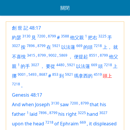
關閉
創 世 記 48:17
3130
7200
,
8799
3588
1
3225
約瑟
見
#
他父親
把右
手
3027
7896
,
8799
5921
669
7218
按
在
以法蓮
的頭
上，
就
3415
,
8799
,
9002
,
5869
8551
,
8799
不喜悅
，
便提起
他父
1
3027
4480
,
5921
669
7218
親
的手
，
要從
以法蓮
頭
上
9001
,
5493
,
8687
853
5921
4519
挪
#
到
瑪拿西的
頭上
7218
。
Genesis 48:17
3130
7200
,
8799
And when Joseph
saw
that his
1
7896
,
8799
3225
3027
father
laid
his right
hand
7218
669
upon the head
of Ephraim
,
it displeased