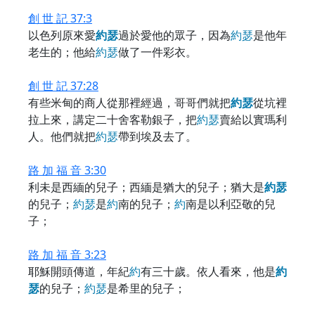
創 世 記 37:3
以色列原來愛
約
瑟
過於愛他的眾子，因為
約
瑟
是他年
老生的；他給
約
瑟
做了一件彩衣。
創 世 記 37:28
有些米甸的商人從那裡經過，哥哥們就把
約
瑟
從坑裡
拉上來，講定二十舍客勒銀子，把
約
瑟
賣給以實瑪利
人。他們就把
約
瑟
帶到埃及去了。
路 加 福 音 3:30
利未是西緬的兒子；西緬是猶大的兒子；猶大是
約
瑟
的兒子；
約
瑟
是
約
南的兒子；
約
南是以利亞敬的兒
子；
路 加 福 音 3:23
耶穌開頭傳道，年紀
約
有三十歲。依人看來，他是
約
瑟
的兒子；
約
瑟
是希里的兒子；