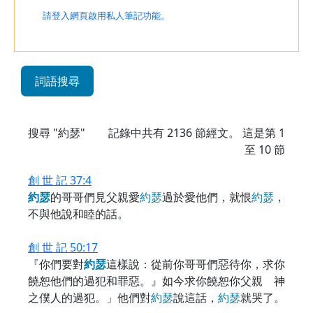
請登入網頁啟用私人筆記功能。
詞語搜尋
搜尋 "約瑟"
記錄中共有
2136
節經文。 這是第 1
至 10 節
創 世 記 37:4
約
瑟
的哥哥們見父親愛
約
瑟
過於愛他們，就恨
約
瑟
，
不與他說和睦的話。
創 世 記 50:17
『你們要對
約
瑟
這樣說：從前你哥哥們惡待你，求你
饒恕他們的過犯和罪惡。』如今求你饒恕你父親 神
之僕人的過犯。」他們對
約
瑟
說這話，
約
瑟
就哭了。