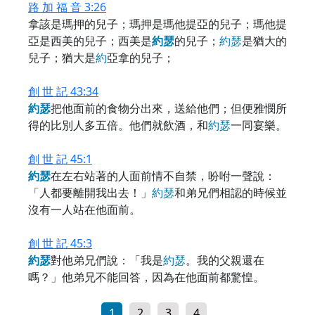
路 加 福 音 3:26
拿該是瑪押的兒子；瑪押是瑪他提亞的兒子；瑪他提
亞是西美的兒子；西美是
約
瑟
的兒子；
約
瑟
是猶大的
兒子；猶大是
約
亞拿的兒子；
創 世 記 43:34
約
瑟
把他面前的食物分出來，送給他們；但便雅憫所
得的比別人多五倍。他們就飲酒，和
約
瑟
一同宴樂。
創 世 記 45:1
約
瑟
在左右站著的人面前情不自禁，吩咐一聲說：
「人都要離開我出去！」
約
瑟
和弟兄們相認的時候並
沒有一人站在他面前。
創 世 記 45:3
約
瑟
對他弟兄們說：「我是
約
瑟
。我的父親還在
嗎？」他弟兄不能回答，因為在他面前都驚惶。
1
2
3
4