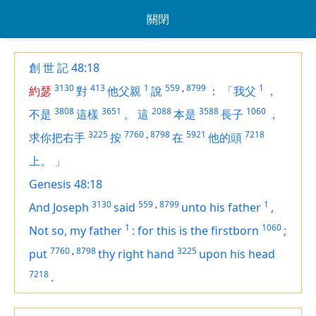
關閉
創 世 記 48:18
3130
413
1
559
,
8799
1
約瑟
對
他父親
說
：
「我父
，
3808
3651
2088
3588
1060
不是
這樣
。
這
本是
長子
，
3225
7760
,
8798
5921
7218
求你把右手
按
在
他的頭
上。
」
Genesis 48:18
3130
559
,
8799
1
And Joseph
said
unto his father
,
1
1060
Not so, my father
:
for this
is
the firstborn
;
7760
,
8798
3225
put
thy right hand
upon his head
7218
.