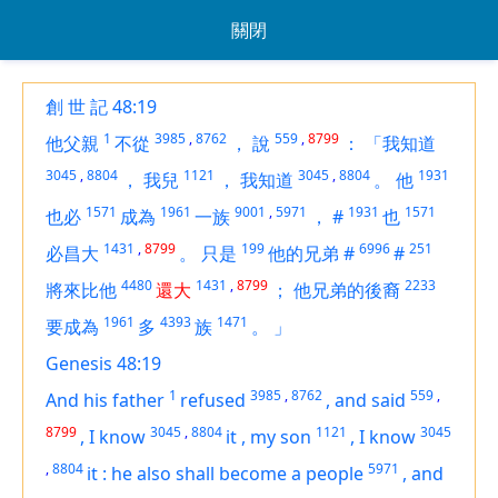
關閉
創 世 記 48:19
1
3985
,
8762
559
,
8799
他父親
不從
，
說
：
「我知道
3045
,
8804
1121
3045
,
8804
1931
，
我兒
，
我知道
。
他
1571
1961
9001
,
5971
1931
1571
也必
成為
一族
，
#
也
1431
,
8799
199
6996
251
必昌大
。
只是
他的兄弟
#
#
4480
1431
,
8799
2233
將來比他
還大
；
他兄弟的後裔
1961
4393
1471
要成為
多
族
。
」
Genesis 48:19
1
3985
,
8762
559
,
And his father
refused
,
and said
8799
3045
,
8804
1121
3045
,
I know
it
,
my son
,
I know
,
8804
5971
it
:
he also shall become a people
,
and