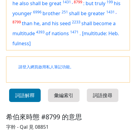
1431
,
8799
199
he also shall be great
:
but truly
his
6996
251
1431
,
younger
brother
shall be greater
8799
2233
than he, and his seed
shall become a
4393
1471
multitude
of nations
.
[multitude: Heb.
fulness]
請登入網頁啟用私人筆記功能。
詞語解釋
彙編索引
詞語搜尋
希伯來時態 #8799 的意思
字幹 - Qal 見 08851