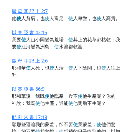
撒 母 耳 記 上 2:7
他
使
人貧窮，也
使
人富足，
使
人卑微，也
使
人高貴。
以 賽 亞 書 42:15
我要
使
大山小岡變為荒場，
使
其上的花草都枯乾；我
要
使
江河變為洲島，
使
水池都乾涸。
撒 母 耳 記 上 2:6
耶和華
使
人死，也
使
人活，
使
人下陰間，也
使
人往上
升。
以 賽 亞 書 66:9
耶和華說：我既
使
他臨產，豈不
使
他生產呢？你的
神說：我既
使
他生產，豈能
使
他閉胎不生呢？
耶 利 米 書 17:18
願那些逼迫我的蒙羞，卻不要
使
我蒙羞；
使
他們驚
惶，卻不要
使
我驚惶；
使
災禍的日子臨到他們，以加