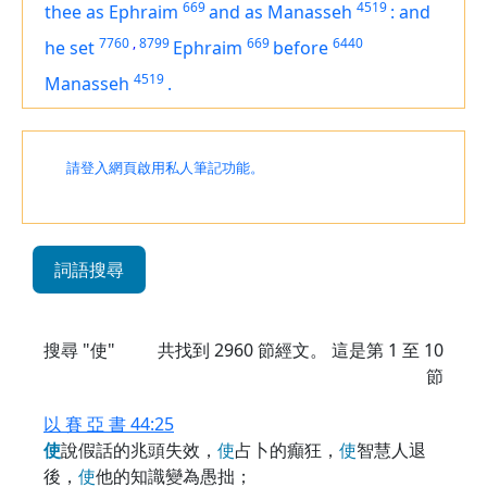
669
4519
thee as Ephraim
and as Manasseh
:
and
7760
,
8799
669
6440
he set
Ephraim
before
4519
Manasseh
.
請登入網頁啟用私人筆記功能。
詞語搜尋
搜尋 "使"
共找到
2960
節經文。 這是第 1 至 10
節
以 賽 亞 書 44:25
使
說假話的兆頭失效，
使
占卜的癲狂，
使
智慧人退
後，
使
他的知識變為愚拙；