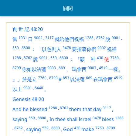
關閉
創 世 記 48:20
1931
9002
,
3117
1288
,
8762
9001
,
當
日
就給他們祝福
說
559
,
8800
3478
9002
：
「以色列人
要指著你們
祝福
1288
,
8762
9001
,
559
,
8800
430
7760
,
說
：
『願
神
使
8799
9003
,
669
9003
,
4519
你如以法蓮
、
瑪拿西
一樣。
7760
,
8799
853
669
4519
』」於是立
#
以法蓮
在瑪拿西
9001
,
6440
以上
。
Genesis 48:20
1288
,
8762
3117
And he blessed
them that day
,
559
,
8800
3478
1288
saying
,
In thee shall Israel
bless
,
8762
559
,
8800
430
7760
,
8799
,
saying
,
God
make