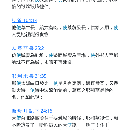
倍的毀壞毀壞他們。
詩 篇 104:14
他
使
草生長，給六畜吃，
使
菜蔬發長，供給人用，
使
人從地裡能得食物，
以 賽 亞 書 25:2
你
使
城變為亂堆，
使
堅固城變為荒場，
使
外邦人宮殿
的城不再為城，永遠不再建造。
耶 利 米 書 31:35
那
使
太陽白日發光，
使
星月有定例，黑夜發亮，又攪
動大海，
使
海中波浪匉訇的，萬軍之耶和華是他的
名。他如此說：
撒 母 耳 記 下 24:16
天
使
向耶路撒冷伸手要滅城的時候，耶和華後悔，就
不降這災了，吩咐滅民的天
使
說：「夠了！住手