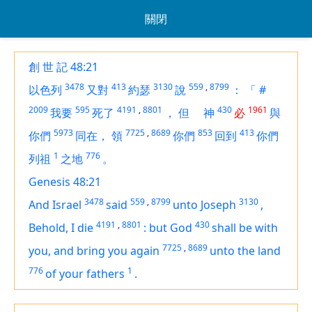
關閉
創 世 記 48:21
3478
413
3130
559
,
8799
以色列
又對
約瑟
說
：
「
#
2009
595
4191
,
8801
430
1961
我要
死了
，
但
神
必
與
5973
7725
,
8689
853
413
你們
同在，
領
你們
回到
你們
1
776
列祖
之地
。
Genesis 48:21
3478
559
,
8799
3130
And Israel
said
unto Joseph
,
4191
,
8801
430
Behold, I die
:
but God
shall be with
7725
,
8689
you, and bring you again
unto the land
776
1
of your fathers
.