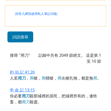
請登入網頁啟用私人筆記功能。
詞語搜尋
搜尋 "用刀"
記錄中共有
2049
節經文。 這是第 1
至 10 節
約 伯 記 41:26
人若
用
刀
，
用
槍，
用
標槍，
用
尖槍扎牠，都是無
用
。
申 命 記 13:15
你必要
用
刀
殺那城裡的居民，把城裡所有的，連牲
畜，都
用
刀
殺盡。