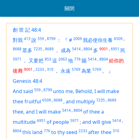
關閉
創 世 記 48:4
413
559
,
8799
2009
6509
,
對我
說
：
『
#
我必使你生養
8688
7235
,
8689
5414
,
8804
9001
,
6951
眾多
，
成為
多
民
5971
853
2063
776
5414
,
8804
，
又要把
這
地
賜
給你的
9001
,
2233
,
310
5769
5769
後裔
，
永遠
為業
。
』
Genesis 48:4
559
,
8799
And said
unto me, Behold, I will make
6509
,
8688
7235
,
8689
thee fruitful
,
and multiply
5414
,
8804
thee, and I will make
of thee a
6951
5971
5414
,
multitude
of people
;
and will give
8804
776
2233
310
this land
to thy seed
after thee