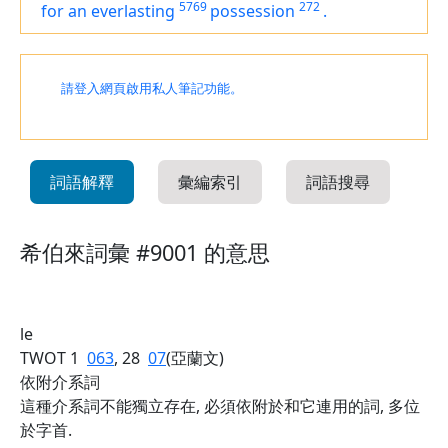
5769
272
for
an everlasting
possession
.
請登入網頁啟用私人筆記功能。
詞語解釋
彙編索引
詞語搜尋
希伯來詞彙 #9001 的意思
le
TWOT 1
063
, 28
07
(亞蘭文)
依附介系詞
這種介系詞不能獨立存在, 必須依附於和它連用的詞, 多位
於字首.