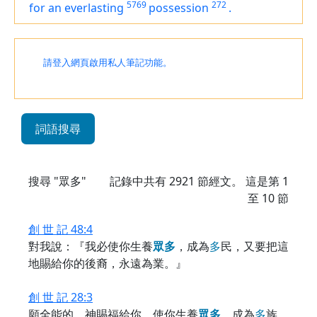
5769
272
for
an everlasting
possession
.
請登入網頁啟用私人筆記功能。
詞語搜尋
搜尋 "眾多"
記錄中共有
2921
節經文。 這是第 1
至 10 節
創 世 記 48:4
對我說：『我必使你生養
眾
多
，成為
多
民，又要把這
地賜給你的後裔，永遠為業。』
創 世 記 28:3
願全能的 神賜福給你，使你生養
眾
多
，成為
多
族，