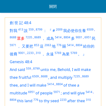
關閉
創 世 記 48:4
413
559
,
8799
2009
6509
,
對我
說
：
『
#
我必使你生養
8688
7235
,
8689
5414
,
8804
9001
,
6951
眾多
，
成為
多
民
5971
853
2063
776
5414
,
8804
，
又要把
這
地
賜
給你的
9001
,
2233
,
310
5769
5769
後裔
，
永遠
為業
。
』
Genesis 48:4
559
,
8799
And said
unto me, Behold, I will make
6509
,
8688
7235
,
8689
thee fruitful
,
and multiply
5414
,
8804
thee, and I will make
of thee a
6951
5971
5414
,
multitude
of people
;
and will give
8804
776
2233
310
this land
to thy seed
after thee