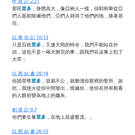
申 命 記 2:21
那民
眾
多
，身體高大，像亞衲人一樣，但耶和華從亞
捫人面前除滅他們，亞捫人就得了他們的地，接著居
住。
以 斯 拉 記 10:13
只是百姓
眾
多
，又逢大雨的時令，我們不能站在外
頭，這也不是一兩天辦完的事，因我們在這事上犯了
大罪；
以 西 結 書 28:18
你因罪孽
眾
多
，貿易不公，就褻瀆你那裡的聖所。故
此，我使火從你中間發出，燒滅你，使你在所有觀看
的人眼前變為地上的爐灰。
創 世 記 9:7
你們要生養
眾
多
，在地上昌盛繁茂。」
以 西 結 書 26:10