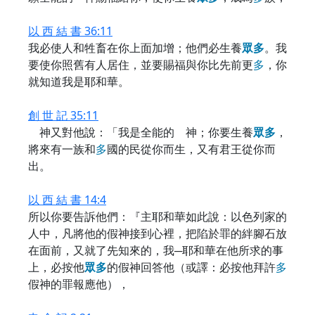
以 西 結 書 36:11
我必使人和牲畜在你上面加增；他們必生養
眾
多
。我
要使你照舊有人居住，並要賜福與你比先前更
多
，你
就知道我是耶和華。
創 世 記 35:11
神又對他說：「我是全能的 神；你要生養
眾
多
，
將來有一族和
多
國的民從你而生，又有君王從你而
出。
以 西 結 書 14:4
所以你要告訴他們：『主耶和華如此說：以色列家的
人中，凡將他的假神接到心裡，把陷於罪的絆腳石放
在面前，又就了先知來的，我─耶和華在他所求的事
上，必按他
眾
多
的假神回答他（或譯：必按他拜許
多
假神的罪報應他），