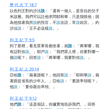
歷 代 志 下 18:7
以色列王對約沙法
說
：「還有一個人，是音拉的兒子
米該雅。我們可以託他求問耶和華，只是我恨他；因
為他指著我所
說
的預言，不
說
吉語，常
說
凶言。」約
沙法
說
：「王不必這樣
說
。」
列 王 紀 下 9:5
到了那裡，看見眾軍長都坐著，就
說
：「將軍哪，我
有話對你
說
。」耶戶
說
：「我們眾人裡，你要對哪一
個
說
呢？」回答
說
：「將軍哪，我要對你
說
。」
列 王 紀 上 20:14
亞哈
說
：「藉著誰呢？」他回答
說
：「耶和華
說
，藉
著跟從省長的少年人。」亞哈
說
：「要誰率領呢？」
他
說
：「要你親自率領。」
列 王 紀 下 9:12
他們
說
：「這是假話，你據實地告訴我們。」回答