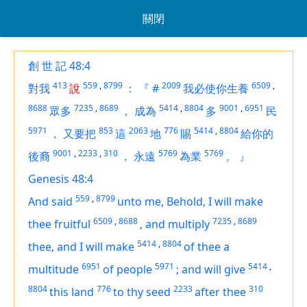
關閉
創 世 記 48:4
413
559
,
8799
2009
6509
,
對我
說
：
『
#
我必使你生養
8688
7235
,
8689
5414
,
8804
9001
,
6951
眾多
，
成為
多
民
5971
853
2063
776
5414
,
8804
，
又要把
這
地
賜
給你的
9001
,
2233
,
310
5769
5769
後裔
，
永遠
為業
。
』
Genesis 48:4
559
,
8799
And said
unto me, Behold, I will make
6509
,
8688
7235
,
8689
thee fruitful
,
and multiply
5414
,
8804
thee, and I will make
of thee a
6951
5971
5414
,
multitude
of people
;
and will give
8804
776
2233
310
this land
to thy seed
after thee