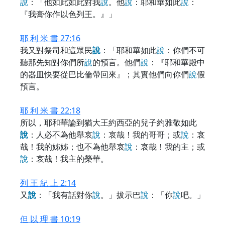
說
：「他如此如此對我
說
。他
說
：耶和華如此
說
：
『我膏你作以色列王。』」
耶 利 米 書 27:16
我又對祭司和這眾民
說
：「耶和華如此
說
：你們不可
聽那先知對你們所
說
的預言。他們
說
：『耶和華殿中
的器皿快要從巴比倫帶回來』；其實他們向你們
說
假
預言。
耶 利 米 書 22:18
所以，耶和華論到猶大王約西亞的兒子約雅敬如此
說
：人必不為他舉哀
說
：哀哉！我的哥哥；或
說
：哀
哉！我的姊姊；也不為他舉哀
說
：哀哉！我的主；或
說
：哀哉！我主的榮華。
列 王 紀 上 2:14
又
說
：「我有話對你
說
。」拔示巴
說
：「你
說
吧。」
但 以 理 書 10:19