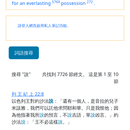
5769
272
for
an everlasting
possession
.
請登入網頁啟用私人筆記功能。
詞語搜尋
搜尋 "說"
共找到
7726
節經文。 這是第 1 至 10
節
列 王 紀 上 22:8
以色列王對約沙法
說
：「還有一個人，是音拉的兒子
米該雅，我們可以託他求問耶和華。只是我恨他；因
為他指著我所
說
的預言，不
說
吉語，單
說
凶言。」約
沙法
說
：「王不必這樣
說
。」