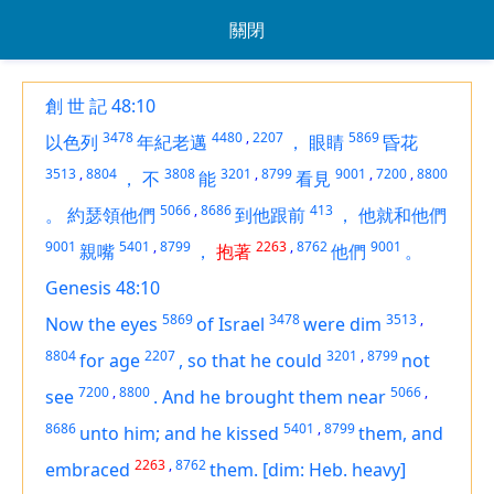
關閉
創 世 記 48:10
3478
4480
,
2207
5869
以色列
年紀老邁
，
眼睛
昏花
3513
,
8804
3808
3201
,
8799
9001
,
7200
,
8800
，
不
能
看見
5066
,
8686
413
。
約瑟領他們
到他跟前
，
他就和他們
9001
5401
,
8799
2263
,
8762
9001
親嘴
，
抱著
他們
。
Genesis 48:10
5869
3478
3513
,
Now the eyes
of Israel
were dim
8804
2207
3201
,
8799
for age
,
so that
he could
not
7200
,
8800
5066
,
see
.
And he brought them near
8686
5401
,
8799
unto him; and he kissed
them, and
2263
,
8762
embraced
them.
[dim: Heb. heavy]