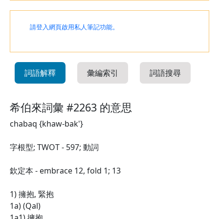
請登入網頁啟用私人筆記功能。
詞語解釋
彙編索引
詞語搜尋
希伯來詞彙 #2263 的意思
chabaq {khaw-bak'}
字根型; TWOT - 597; 動詞
欽定本 - embrace 12, fold 1; 13
1) 擁抱, 緊抱
1a) (Qal)
1a1) 擁抱