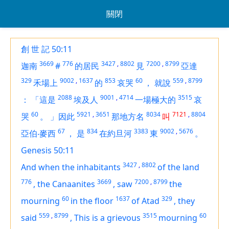
關閉
創 世 記 50:11
3669
776
3427
,
8802
7200
,
8799
迦南
#
的居民
見
亞達
329
9002
,
1637
853
60
559
,
8799
禾場上
的
哀哭
，
就說
2088
9001
,
4714
3515
：
「這是
埃及人
一場極大的
哀
60
5921
,
3651
8034
7121
,
8804
哭
。
」因此
那地方名
叫
67
834
3383
9002
,
5676
亞伯‧麥西
，
是
在約旦河
東
。
Genesis 50:11
3427
,
8802
And when the inhabitants
of the land
776
3669
7200
,
8799
,
the Canaanites
,
saw
the
60
1637
329
mourning
in the floor
of Atad
,
they
559
,
8799
3515
60
said
,
This
is
a grievous
mourning