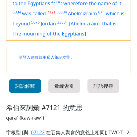
4714
to the Egyptians
:
wherefore the name of it
8034
7121
,
8804
67
was called
Abelmizraim
,
which
is
5676
3383
beyond
Jordan
.
[Abelmizraim: that is,
The mourning of the Egyptians]
請登入網頁啟用私人筆記功能。
詞語解釋
彙編索引
詞語搜尋
希伯來詞彙 #7121 的意思
qara' {kaw-raw'}
字根型 [與
07122
在召集人聚會的意義上相同]; TWOT - 2