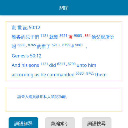
關閉
創 世 記 50:12
1121
3651
9003
,
834
雅各的兒子們
就遵
著
他父親所吩
6680
,
8765
6213
,
8799
9001
咐
的辦了
#
，
Genesis 50:12
1121
6213
,
8799
And his sons
did
unto him
6680
,
8765
according as he commanded
them:
請登入網頁啟用私人筆記功能。
詞語解釋
彙編索引
詞語搜尋