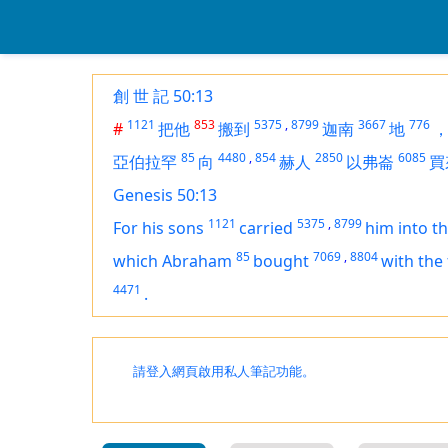
創 世 記 50:13
1121
853
5375
,
8799
3667
776
#
把他
搬到
迦南
地
85
4480
,
854
2850
6085
亞伯拉罕
向
赫人
以弗崙
買
Genesis 50:13
1121
5375
,
8799
For his sons
carried
him into t
85
7069
,
8804
which Abraham
bought
with the 
4471
.
請登入網頁啟用私人筆記功能。