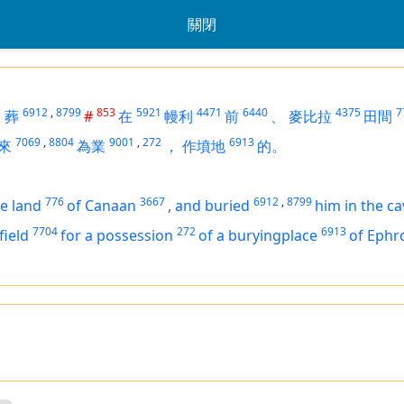
關閉
6912
,
8799
853
5921
4471
6440
4375
7
，
葬
#
在
幔利
前
、
麥比拉
田間
7069
,
8804
9001
,
272
6913
來
為業
，
作墳地
的。
776
3667
6912
,
8799
he land
of Canaan
,
and buried
him in the ca
7704
272
6913
field
for a possession
of a buryingplace
of Ephr