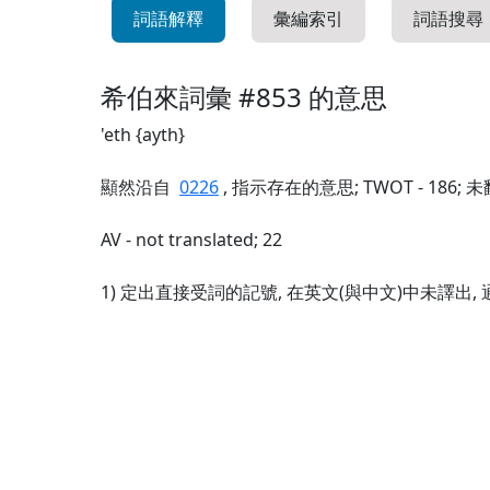
詞語解釋
彙編索引
詞語搜尋
希伯來詞彙 #853 的意思
'eth {ayth}
顯然沿自
0226
, 指示存在的意思; TWOT - 186;
AV - not translated; 22
1) 定出直接受詞的記號, 在英文(與中文)中未譯出