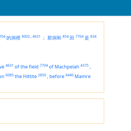
704
9002
,
4631
854
7704
834
的洞裡
；
那洞和
田
是
4631
7704
4375
ve
of the field
of Machpelah
,
6085
2850
6440
on
the Hittite
,
before
Mamre