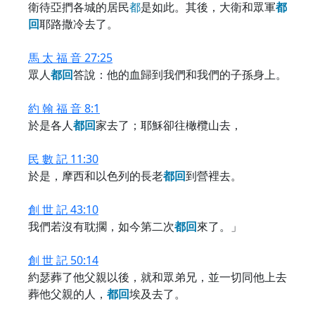
衛待亞捫各城的居民
都
是如此。其後，大衛和眾軍
都
回
耶路撒冷去了。
馬 太 福 音 27:25
眾人
都
回
答說：他的血歸到我們和我們的子孫身上。
約 翰 福 音 8:1
於是各人
都
回
家去了；耶穌卻往橄欖山去，
民 數 記 11:30
於是，摩西和以色列的長老
都
回
到營裡去。
創 世 記 43:10
我們若沒有耽擱，如今第二次
都
回
來了。」
創 世 記 50:14
約瑟葬了他父親以後，就和眾弟兄，並一切同他上去
葬他父親的人，
都
回
埃及去了。