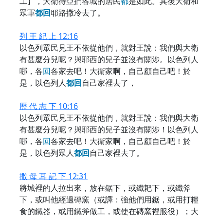
工】，大衛待亞捫各城的居民
都
是如此。其後大衛和
眾軍
都
回
耶路撒冷去了。
列 王 紀 上 12:16
以色列眾民見王不依從他們，就對王說：我們與大衛
有甚麼分兒呢？與耶西的兒子並沒有關涉。以色列人
哪，各
回
各家去吧！大衛家啊，自己顧自己吧！於
是，以色列人
都
回
自己家裡去了，
歷 代 志 下 10:16
以色列眾民見王不依從他們，就對王說：我們與大衛
有甚麼分兒呢？與耶西的兒子並沒有關涉！以色列人
哪，各
回
各家去吧！大衛家啊，自己顧自己吧！於
是，以色列眾人
都
回
自己家裡去了。
撒 母 耳 記 下 12:31
將城裡的人拉出來，放在鋸下，或鐵耙下，或鐵斧
下，或叫他經過磚窯（或譯：強他們用鋸，或用打糧
食的鐵器，或用鐵斧做工，或使在磚窯裡服役）；大