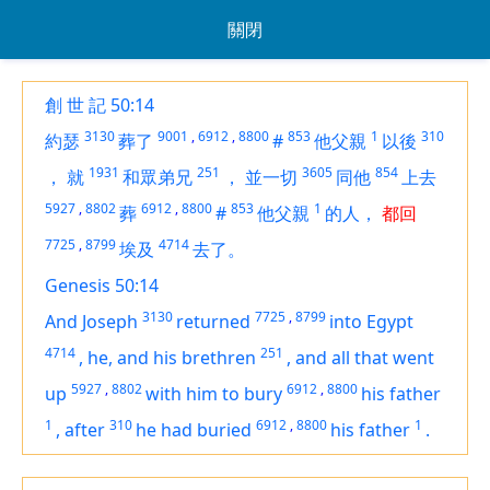
關閉
創 世 記 50:14
3130
9001
,
6912
,
8800
853
1
310
約瑟
葬了
#
他父親
以後
1931
251
3605
854
，
就
和眾弟兄
，
並一切
同他
上去
5927
,
8802
6912
,
8800
853
1
葬
#
他父親
的人，
都回
7725
,
8799
4714
埃及
去了。
Genesis 50:14
3130
7725
,
8799
And Joseph
returned
into Egypt
4714
251
,
he, and his brethren
,
and all that went
5927
,
8802
6912
,
8800
up
with him to bury
his father
1
310
6912
,
8800
1
,
after
he had buried
his father
.