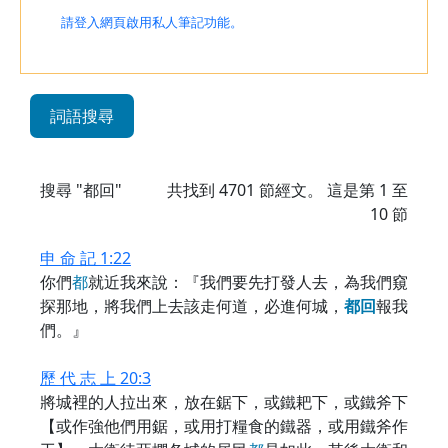
請登入網頁啟用私人筆記功能。
詞語搜尋
搜尋 "都回"
共找到
4701
節經文。 這是第 1 至
10 節
申 命 記 1:22
你們
都
就近我來說：『我們要先打發人去，為我們窺
探那地，將我們上去該走何道，必進何城，
都
回
報我
們。』
歷 代 志 上 20:3
將城裡的人拉出來，放在鋸下，或鐵耙下，或鐵斧下
【或作強他們用鋸，或用打糧食的鐵器，或用鐵斧作