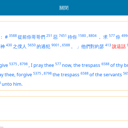
關閉
3588
251
7451
1580
,
8804
577
499
：
#
從前你哥哥們
惡
待你
，
求
你
430
5650
9001
,
6588
413
神
之僕人
的過犯
。
」他們對約瑟
說這話
5375
,
8798
577
6588
give
,
I pray thee
now, the trespass
of thy b
5375
,
8798
6588
56
y thee, forgive
the trespass
of the servants
3
unto him.