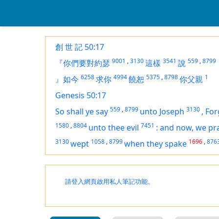
創 世 記 50:17
9001
,
3130
3541
559
,
8799
『你們要對約瑟
這樣
說
6258
4994
5375
,
8798
1
』如今
求你
饒恕
你父親
Genesis 50:17
559
,
8799
3130
So shall ye say
unto Joseph
,
For
1580
,
8804
7451
unto thee evil
:
and now, we pra
3130
1058
,
8799
1696
,
876
wept
when they spake
請登入網頁啟用私人筆記功能。