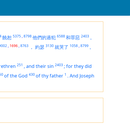
4
5375
,
8798
6588
2403
饒恕
他們的過犯
和罪惡
。
9002
,
1696
,
8763
3130
1058
,
8799
，
約瑟
就哭了
。
251
2403
rethren
,
and their sin
;
for they did
50
430
1
of the God
of thy father
.
And Joseph