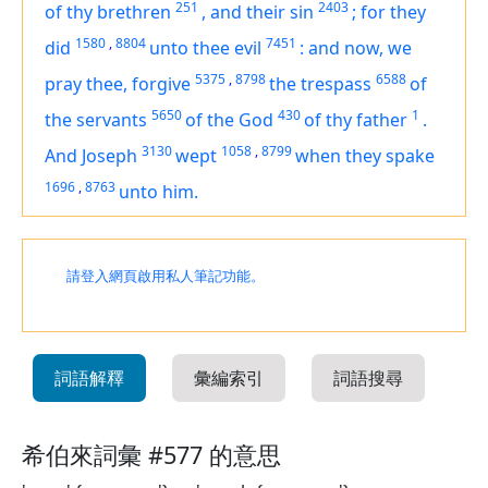
251
2403
of thy brethren
,
and their sin
;
for they
1580
,
8804
7451
did
unto thee evil
:
and now, we
5375
,
8798
6588
pray thee, forgive
the trespass
of
5650
430
1
the servants
of the God
of thy father
.
3130
1058
,
8799
And Joseph
wept
when they spake
1696
,
8763
unto him.
請登入網頁啟用私人筆記功能。
詞語解釋
彙編索引
詞語搜尋
希伯來詞彙 #577 的意思