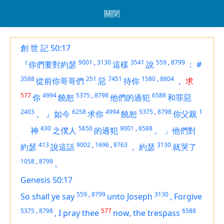
關閉
創 世 記 50:17
9001
,
3130
3541
559
,
8799
『你們要對約瑟
這樣
說
：
#
3588
251
7451
1580
,
8804
從前你哥哥們
惡
待你
，
求
577
4994
5375
,
8798
6588
你
饒恕
他們的過犯
和罪惡
2403
6258
4994
5375
,
8798
1
。
』如今
求你
饒恕
你父親
430
5650
9001
,
6588
神
之僕人
的過犯
。
」他們對
413
9002
,
1696
,
8763
3130
約瑟
說這話
，
約瑟
就哭了
1058
,
8799
。
Genesis 50:17
559
,
8799
3130
So shall ye say
unto Joseph
,
Forgive
5375
,
8798
577
6588
,
I pray thee
now, the trespass