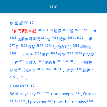
關閉
創 世 記 50:17
9001
,
3130
3541
559
,
8799
『你們要對約瑟
這樣
說
：
#
3588
251
7451
1580
,
8804
從前你哥哥們
惡
待你
，
求
577
4994
5375
,
8798
6588
你
饒恕
他們的過犯
和罪惡
2403
6258
4994
5375
,
8798
1
。
』如今
求你
饒恕
你父親
430
5650
9001
,
6588
神
之僕人
的過犯
。
」他們對
413
9002
,
1696
,
8763
3130
約瑟
說這話
，
約瑟
就哭了
1058
,
8799
。
Genesis 50:17
559
,
8799
3130
So shall ye say
unto Joseph
,
Forgive
5375
,
8798
577
6588
,
I pray thee
now, the trespass