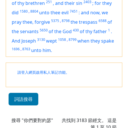
251
2403
of thy brethren
,
and their sin
;
for they
1580
,
8804
7451
did
unto thee evil
:
and now, we
5375
,
8798
6588
pray thee, forgive
the trespass
of
5650
430
1
the servants
of the God
of thy father
.
3130
1058
,
8799
And Joseph
wept
when they spake
1696
,
8763
unto him.
請登入網頁啟用私人筆記功能。
詞語搜尋
搜尋 "你們要對約瑟"
共找到
3183
節經文。 這是
第 1 至 10 節