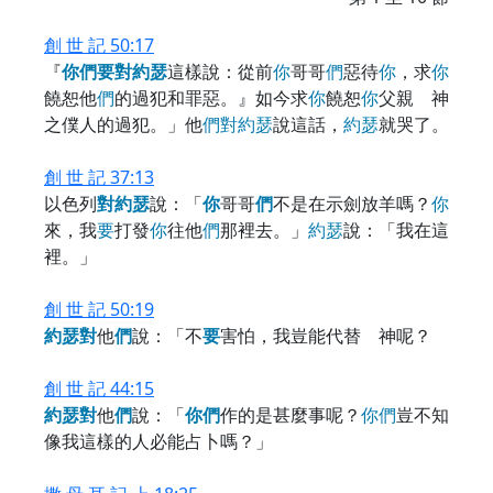
創 世 記 50:17
『
你
們
要
對
約
瑟
這樣說：從前
你
哥哥
們
惡待
你
，求
你
饒恕他
們
的過犯和罪惡。』如今求
你
饒恕
你
父親 神
之僕人的過犯。」他
們
對
約
瑟
說這話，
約
瑟
就哭了。
創 世 記 37:13
以色列
對
約
瑟
說：「
你
哥哥
們
不是在示劍放羊嗎？
你
來，我
要
打發
你
往他
們
那裡去。」
約
瑟
說：「我在這
裡。」
創 世 記 50:19
約
瑟
對
他
們
說：「不
要
害怕，我豈能代替 神呢？
創 世 記 44:15
約
瑟
對
他
們
說：「
你
們
作的是甚麼事呢？
你
們
豈不知
像我這樣的人必能占卜嗎？」