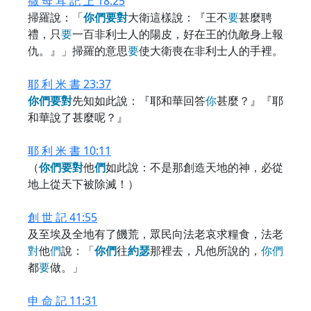
撒 母 耳 記 上 18:25
掃羅說：「
你
們
要
對
大衛這樣說：『王不
要
甚麼聘
禮，只
要
一百非利士人的陽皮，好在王的仇敵身上報
仇。』」掃羅的意思
要
使大衛喪在非利士人的手裡。
耶 利 米 書 23:37
你
們
要
對
先知如此說：『耶和華回答
你
甚麼？』『耶
和華說了甚麼呢？』
耶 利 米 書 10:11
（
你
們
要
對
他
們
如此說：不是那創造天地的神，必從
地上從天下被除滅！）
創 世 記 41:55
及至埃及全地有了饑荒，眾民向法老哀求糧食，法老
對
他
們
說：「
你
們
往
約
瑟
那裡去，凡他所說的，
你
們
都
要
做。」
申 命 記 11:31