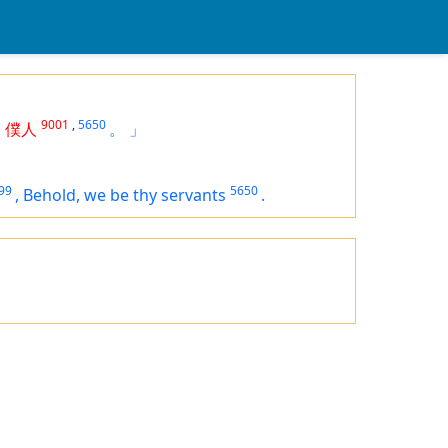
1
9001
,
5650
僕人
。
」
99
5650
,
Behold, we
be
thy servants
.