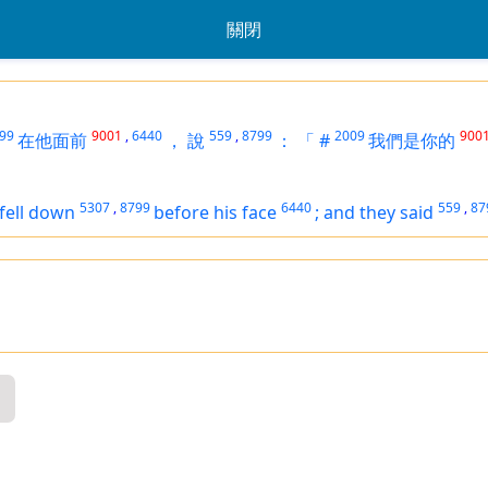
關閉
99
9001
,
6440
559
,
8799
2009
900
在他面前
，
說
：
「
#
我們是你的
5307
,
8799
6440
559
,
87
fell down
before his face
;
and they said