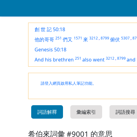
創 世 記 50:18
251
1571
3212
,
8799
5307
,
87
他的哥哥
們又
來
俯伏
Genesis 50:18
251
3212
,
8799
And his brethren
also went
and 
請登入網頁啟用私人筆記功能。
詞語解釋
彙編索引
詞語搜尋
希伯來詞彙 #9001 的意思