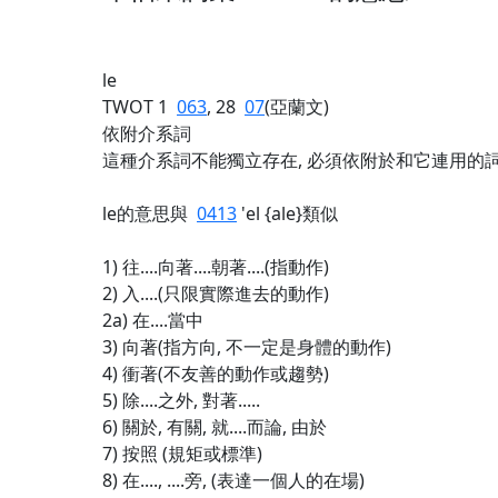
le
TWOT 1
063
, 28
07
(亞蘭文)
依附介系詞
這種介系詞不能獨立存在, 必須依附於和它連用的詞,
le的意思與
0413
'el {ale}類似
1) 往....向著....朝著....(指動作)
2) 入....(只限實際進去的動作)
2a) 在....當中
3) 向著(指方向, 不一定是身體的動作)
4) 衝著(不友善的動作或趨勢)
5) 除....之外, 對著.....
6) 關於, 有關, 就....而論, 由於
7) 按照 (規矩或標準)
8) 在...., ....旁, (表達一個人的在場)