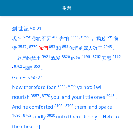
關閉
創 世 記 50:21
6258
408
3372
,
8799
595
現在
你們不要
害怕
，
我必
養
3557
,
8770
853
853
2945
活
你們
和
你們的婦人孩子
。
5921
3820
1696
,
8762
5162
」於是約瑟用
親愛
的話
安慰
,
8762
853
他們
。
Genesis 50:21
3372
,
8799
Now therefore fear
ye not: I will
3557
,
8770
2945
nourish
you, and your little ones
.
5162
,
8762
And he comforted
them, and spake
1696
,
8762
3820
kindly
unto them.
[kindly...: Heb. to
their hearts]