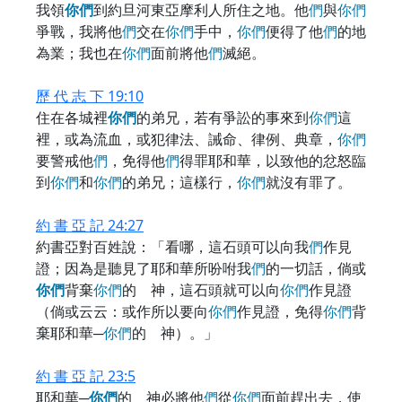
我領
你
們
到約旦河東亞摩利人所住之地。他
們
與
你
們
爭戰，我將他
們
交在
你
們
手中，
你
們
便得了他
們
的地
為業；我也在
你
們
面前將他
們
滅絕。
歷 代 志 下 19:10
住在各城裡
你
們
的弟兄，若有爭訟的事來到
你
們
這
裡，或為流血，或犯律法、誡命、律例、典章，
你
們
要警戒他
們
，免得他
們
得罪耶和華，以致他的忿怒臨
到
你
們
和
你
們
的弟兄；這樣行，
你
們
就沒有罪了。
約 書 亞 記 24:27
約書亞對百姓說：「看哪，這石頭可以向我
們
作見
證；因為是聽見了耶和華所吩咐我
們
的一切話，倘或
你
們
背棄
你
們
的 神，這石頭就可以向
你
們
作見證
（倘或云云：或作所以要向
你
們
作見證，免得
你
們
背
棄耶和華─
你
們
的 神）。」
約 書 亞 記 23:5
耶和華─
你
們
的 神必將他
們
從
你
們
面前趕出去，使