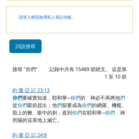
請登入網頁啟用私人筆記功能。
詞語搜尋
搜尋 "你們"
記錄中共有
15489
節經文。 這是第
1 至 10 節
約 書 亞 記 23:13
你
們
要確實知道，耶和華─
你
們
的 神必不再將他
們
從
你
們
眼前趕出；他
們
卻要成為
你
們
的網羅、機檻、
肋上的鞭、眼中的刺，直到
你
們
在耶和華─
你
們
神
所賜的這美地上滅亡。
約 書 亞 記 24:8