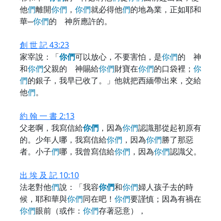
他
們
離開
你
們
，
你
們
就必得他
們
的地為業，正如耶和
華─
你
們
的 神所應許的。
創 世 記 43:23
家宰說：「
你
們
可以放心，不要害怕，是
你
們
的 神
和
你
們
父親的 神賜給
你
們
財寶在
你
們
的口袋裡；
你
們
的銀子，我早已收了。」他就把西緬帶出來，交給
他
們
。
約 翰 一 書 2:13
父老啊，我寫信給
你
們
，因為
你
們
認識那從起初原有
的。少年人哪，我寫信給
你
們
，因為
你
們
勝了那惡
者。小子
們
哪，我曾寫信給
你
們
，因為
你
們
認識父。
出 埃 及 記 10:10
法老對他
們
說：「我容
你
們
和
你
們
婦人孩子去的時
候，耶和華與
你
們
同在吧！
你
們
要謹慎；因為有禍在
你
們
眼前（或作：
你
們
存著惡意），