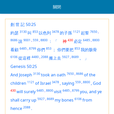
關閉
創 世 記 50:25
3130
853
3478
1121
7650
,
約瑟
叫
以色列
的子孫
起誓
8686
9001
,
559
,
8800
430
6485
,
8800
說
：
「
神
必定
6485
,
8799
853
853
看顧
你們
；
你們要把
我的骸骨
6106
4480
,
2088
5927
,
8689
從這裡
搬上去
。
」
Genesis 50:25
3130
7650
,
8686
And Joseph
took an oath
of the
1121
3478
559
,
8800
children
of Israel
,
saying
,
God
430
6485
,
8800
6485
,
8799
will surely
visit
you, and ye
5927
,
8689
6106
shall carry up
my bones
from
2088
hence
.