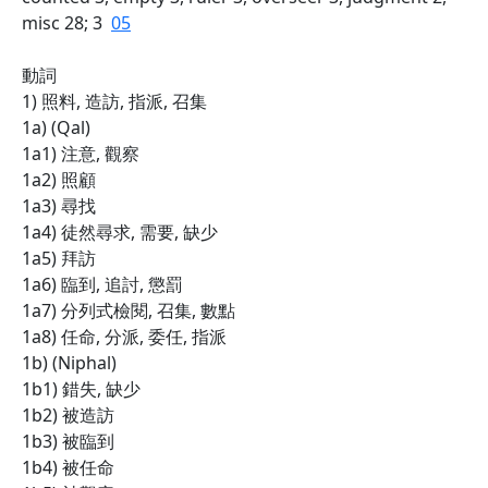
misc 28; 3
05
動詞
1) 照料, 造訪, 指派, 召集
1a) (Qal)
1a1) 注意, 觀察
1a2) 照顧
1a3) 尋找
1a4) 徒然尋求, 需要, 缺少
1a5) 拜訪
1a6) 臨到, 追討, 懲罰
1a7) 分列式檢閱, 召集, 數點
1a8) 任命, 分派, 委任, 指派
1b) (Niphal)
1b1) 錯失, 缺少
1b2) 被造訪
1b3) 被臨到
1b4) 被任命