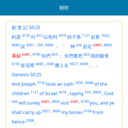
關閉
創 世 記 50:25
3130
853
3478
1121
7650
,
約瑟
叫
以色列
的子孫
起誓
8686
9001
,
559
,
8800
430
6485
,
8800
說
：
「
神
必定
6485
,
8799
853
853
看顧
你們
；
你們要把
我的骸骨
6106
4480
,
2088
5927
,
8689
從這裡
搬上去
。
」
Genesis 50:25
3130
7650
,
8686
And Joseph
took an oath
of the
1121
3478
559
,
8800
children
of Israel
,
saying
,
God
430
6485
,
8800
6485
,
8799
will surely
visit
you, and ye
5927
,
8689
6106
shall carry up
my bones
from
2088
hence
.