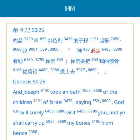
關閉
創 世 記 50:25
3130
853
3478
1121
7650
,
約瑟
叫
以色列
的子孫
起誓
8686
9001
,
559
,
8800
430
6485
,
8800
說
：
「
神
必定
6485
,
8799
853
853
看顧
你們
；
你們要把
我的骸骨
6106
4480
,
2088
5927
,
8689
從這裡
搬上去
。
」
Genesis 50:25
3130
7650
,
8686
And Joseph
took an oath
of the
1121
3478
559
,
8800
children
of Israel
,
saying
,
God
430
6485
,
8800
6485
,
8799
will surely
visit
you, and ye
5927
,
8689
6106
shall carry up
my bones
from
2088
hence
.