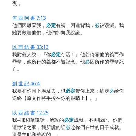
夜；
何 西 阿 書 7:13
他們因離棄我，
必
定
有禍；因違背我，
必
被毀滅。我
雖要救贖他們，他們卻向我說謊。
以 西 結 書 33:13
我對義人說：『你
必
定
存活！』他若倚靠他的義而作
罪孽，他所行的義都不被記念。他
必
因所作的罪孽死
亡。
創 世 記 46:4
我要和你同下埃及去，也
必
定
帶你上來；約瑟
必
給你
送終【原文作將手按在你的眼睛上】。」
以 西 結 書 12:25
我─耶和華說話，所說的
必
定
成就，不再耽延。你們
這悖逆之家，我所說的話
必
趁你們在世的日子成就。
這是主耶和華說的。」