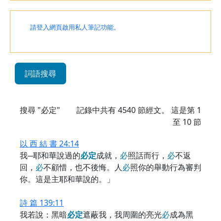
請登入網頁啟用私人筆記功能。
詞語搜尋
搜尋 "必定"
記錄中共有
4540
節經文。 這是第 1
至 10 節
以 西 結 書 24:14
我─耶和華說過的
必
定
成就，
必
照話而行，
必
不返
回，
必
不顧惜，也不後悔。人
必
照你的舉動行為審判
你。這是主耶和華說的。」
詩 篇 139:11
我若說：黑暗
必
定
遮蔽我，我周圍的亮光
必
成為黑