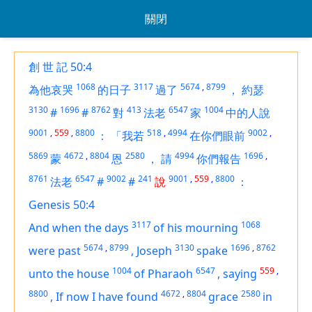
關閉
創 世 記 50:4
1068
3117
5674
,
8799
為他哀哭
的日子
過了
，
約瑟
3130
1696
8762
413
6547
1004
#
#
對
法老
家
中的人說
9001
,
559
,
8800
518
,
4994
9002
,
：
「我若
在你們眼前
5869
4672
,
8804
2580
4994
1696
,
蒙
恩
，
請
你們報告
8761
6547
9002
241
9001
,
559
,
8800
法老
#
#
說
：
Genesis 50:4
3117
1068
And when the days
of his mourning
5674
,
8799
3130
1696
,
8762
were past
,
Joseph
spake
1004
6547
559
,
unto the house
of Pharaoh
,
saying
8800
4672
,
8804
2580
,
If now I have found
grace
in