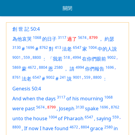
關閉
創 世 記 50:4
1068
3117
5674
,
8799
為他哀哭
的日子
過了
，
約瑟
3130
1696
8762
413
6547
1004
#
#
對
法老
家
中的人說
9001
,
559
,
8800
518
,
4994
9002
,
：
「我若
在你們眼前
5869
4672
,
8804
2580
4994
1696
,
蒙
恩
，
請
你們報告
8761
6547
9002
241
9001
,
559
,
8800
法老
#
#
說
：
Genesis 50:4
3117
1068
And when the days
of his mourning
5674
,
8799
3130
1696
,
8762
were past
,
Joseph
spake
1004
6547
559
,
unto the house
of Pharaoh
,
saying
8800
4672
,
8804
2580
,
If now I have found
grace
in