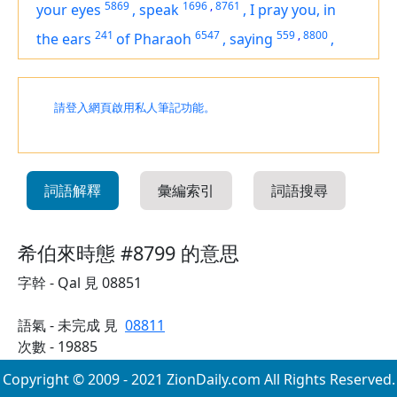
5869
1696
,
8761
your eyes
,
speak
,
I pray you, in
241
6547
559
,
8800
the ears
of Pharaoh
,
saying
,
請登入網頁啟用私人筆記功能。
詞語解釋
彙編索引
詞語搜尋
希伯來時態 #8799 的意思
字幹 - Qal 見 08851
語氣 - 未完成 見
08811
次數 - 19885
Copyright © 2009 - 2021 ZionDaily.com All Rights Reserved.